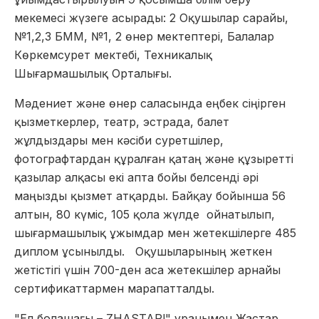
мекемесі жүзеге асырады: 2 Оқушылар сарайы,
№1,2,3 БММ, №1, 2 өнер мектептері, Балалар
Көркемсурет мектебі, Техникалық
Шығармашылық Орталығы.
Мәдениет және өнер саласында еңбек сіңірген
қызметкерлер, театр, эстрада, балет
жұлдыздары мен кәсіби суретшілер,
фотографтардан құралған қатаң және құзыретті
қазылар алқасы екі апта бойы белсенді әрі
маңызды қызмет атқарды. Байқау бойынша 56
алтын, 80 күміс, 105 қола жүлде ойнатылып,
шығармашылық ұжымдар мен жетекшілерге 485
диплом ұсынылды. Оқушыларының жеткен
жетістігі үшін 700-ден аса жетекшілер арнайы
сертификаттармен марапатталды.
"Ел болашағы – ZHASTAR!" ұранымен Жастар