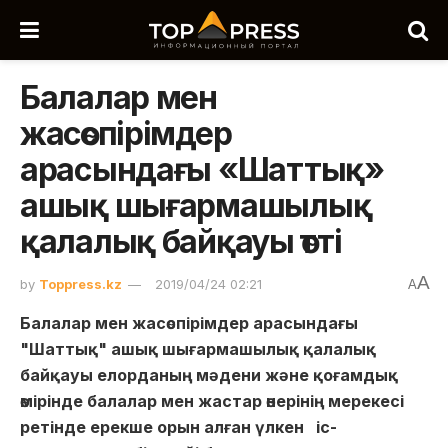
Балалар мен
жасөспірімдер
арасындағы «Шаттық»
ашық шығармашылық
қалалық байқауы өтті
A
by
Toppress.kz
2019/04/24 02:21
A
Балалар мен жасөспірімдер арасындағы
"Шаттық" ашық шығармашылық қалалық
байқауы елорданың мәдени және қоғамдық
өмірінде балалар мен жастар өнерінің мерекесі
ретінде ерекше орын алған үлкен іс-