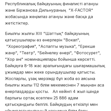
Республикалық байқауының финалисті атануы
және Біржанова Дильнураның "Х-FACTOR"
жобасында жеңімпаз атануы және басқа да
жетістіктер.
Биылғы жылғы XІІІ "Шаттық" байқауының
қатысушылары өз өнерлерін "Вокал",
"Хореография", "Аспапты музыка", "Ерекше
жанр", "Театр", "Бейнелеу өнері", "Фотосурет",
"Хор әні" номинациялары бойынша көрсетті.
Байқауға 8-18 жас аралығындағы шығармашылық
ұжымдар мен жеке орындаушылар қатысты.
Жоспарлы, ұзақ мерзімді бұл жоба өз аясына
биылғы жылы 112 білім мекемесінен 7 мыңнан аса
өнерпаздарды қосты. Ал кейінгі 4 жыл ішінде
барлығы ортақ есеппен 25 886 адам
қатысқандығы белгілі. Байқаудың өткізілуі мен
ұйымдастырылуын 9 қосымша білім беру