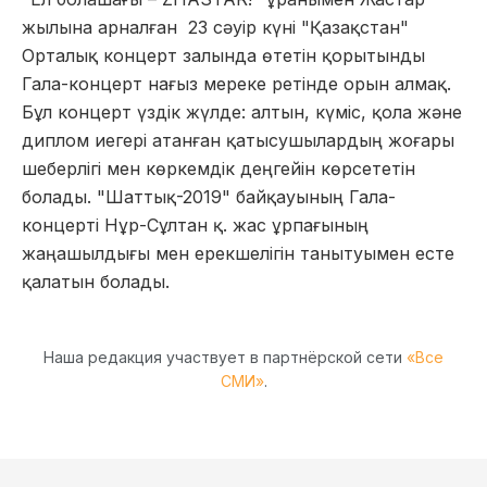
жылына арналған 23 сәуір күні "Қазақстан"
Орталық концерт залында өтетін қорытынды
Гала-концерт нағыз мереке ретінде орын алмақ.
Бұл концерт үздік жүлде: алтын, күміс, қола және
диплом иегері атанған қатысушылардың жоғары
шеберлігі мен көркемдік деңгейін көрсететін
болады. "Шаттық-2019" байқауының Гала-
концерті Нұр-Сұлтан қ. жас ұрпағының
жаңашылдығы мен ерекшелігін танытуымен есте
қалатын болады.
Наша редакция участвует в партнёрской сети
«Все
СМИ»
.