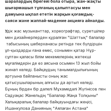
шаралардың бірегейі бола отыра, жан-жақты
шығармашыл тұлғаның қалыптасуы мен
дамуына ықпал ететін жарқын қоғамдық-
саяси және жаппай-мәдение акцияға айналды.
Үздік жас музыканттар, хореографтар, суретшілер
мен дизайнерлерден құралған "Шаттық" балалар
табысының шеберханасы ретінде тек бүлдіршін
ұл-қыздарды ғана емес, сонымен қатар Нұр-
сұлтан қаласы білім мекемелерінің жетекші
мұғалімдерін де өз аясына осымен 13 жыл бойы
жинап келеді. Байқаудың танымалдылығының
артуына байланысты оның жас
қатысушыларының алғысы да артып келеді.
Бұның бірден бір дәлелі Мұхамедәлі Жүгінісов пен
Садуақас Жанельдің "Балалар Жаңа Толқыны"
Халықаралық балалар байқауындағы жеңісі,
Ишанкулова Данияның "Аялаған Астана"