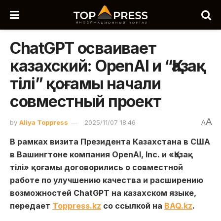
ChatGPT осваивает
казахский: OpenAI и “Қазақ
тілі” қоғамы начали
совместный проект
A
by
Aliya Toppress
2025/11/07 18:46
A
В рамках визита Президента Казахстана в США
в Вашингтоне компания OpenAI, Inc. и «Қазақ
тілі» қоғамы договорились о совместной
работе по улучшению качества и расширению
возможностей ChatGPT на казахском языке,
передает
Toppress.kz
со ссылкой на
BAQ.kz
.