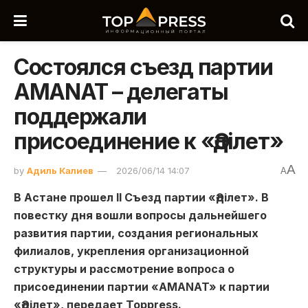
Состоялся съезд партии
AMANAT – делегаты
поддержали
присоединение к «Әділет»
A
by
Адиль Калиев
2026/06/14 14:07
A
В Астане прошел II Съезд партии «Әділет». В
повестку дня вошли вопросы дальнейшего
развития партии, создания региональных
филиалов, укрепления организационной
структуры и рассмотрение вопроса о
присоединении партии «AMANAT» к партии
«Әділет», передает Toppress.