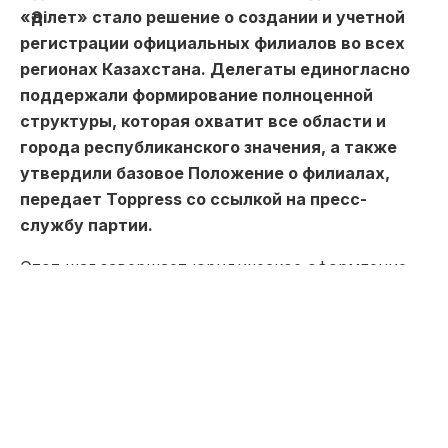
«Әділет» стало решение о создании и учетной
регистрации официальных филиалов во всех
регионах Казахстана. Делегаты единогласно
поддержали формирование полноценной
структуры, которая охватит все области и
города республиканского значения, а также
утвердили базовое Положение о филиалах,
передает Toppress со ссылкой на пресс-
службу партии.
Этот шаг завершает юридическое оформление
организационной основы партии.
Как отметила секретарь съезда Гульзира
Атабаева, принятый документ определяет
единые принципы работы территориальных
подразделений, вопросы внутренней
дисциплины, контроля и прозрачности