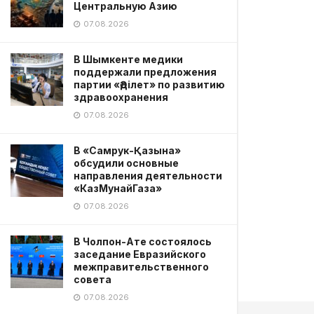
Центральную Азию
07.08.2026
В Шымкенте медики
поддержали предложения
партии «Әділет» по развитию
здравоохранения
07.08.2026
В «Самрук-Қазына»
обсудили основные
направления деятельности
«КазМунайГаза»
07.08.2026
В Чолпон-Ате состоялось
заседание Евразийского
межправительственного
совета
07.08.2026