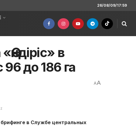
26/08/09/17:59
Е
«Өндіріс» в
96 до 186 га
A
A
kz
а брифинге в Службе центральных