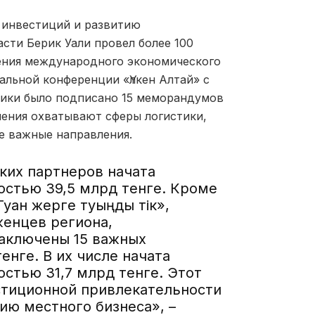
 инвестиций и развитию
сти Берик Уали провел более 100
ления международного экономического
льной конференции «Үлкен Алтай» с
ики было подписано 15 меморандумов
шения охватывают сферы логистики,
е важные направления.
ких партнеров начата
остью 39,5 млрд тенге. Кроме
уған жерге туыңды тік»,
енцев региона,
заключены 15 важных
нге. В их числе начата
стью 31,7 млрд тенге. Этот
тиционной привлекательности
ию местного бизнеса», –