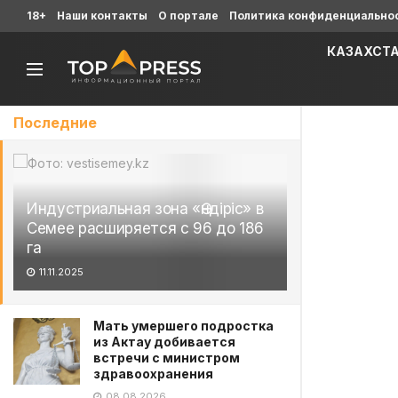
18+
Наши контакты
О портале
Политика конфиденциально
КАЗАХСТ
Последние
Индустриальная зона «Өндіріс» в
Семее расширяется с 96 до 186
га
11.11.2025
Мать умершего подростка
из Актау добивается
встречи с министром
здравоохранения
08.08.2026