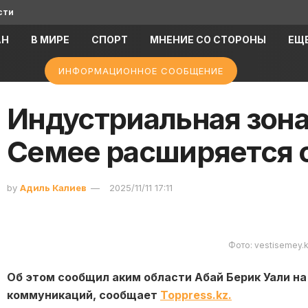
сти
АН
В МИРЕ
СПОРТ
МНЕНИЕ СО СТОРОНЫ
ЕЩ
ИНФОРМАЦИОННОЕ СООБЩЕНИЕ
Индустриальная зона 
Семее расширяется с 
by
Адиль Калиев
2025/11/11 17:11
Фото: vestisemey.
Об этом сообщил аким области Абай Берик Уали н
коммуникаций, сообщает
Toppress.kz.