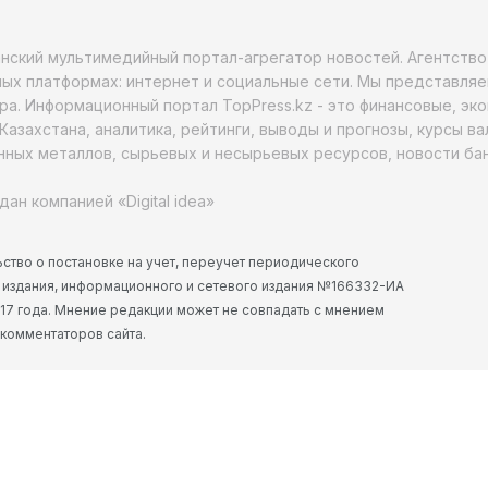
анский мультимедийный портал-агрегатор новостей. Агентств
ых платформах: интернет и социальные сети. Мы представляе
ра. Информационный портал TopPress.kz - это финансовые, эк
Казахстана, аналитика, рейтинги, выводы и прогнозы, курсы в
ных металлов, сырьевых и несырьевых ресурсов, новости бан
дан компанией «Digital idea»
ство о постановке на учет, переучет периодического
 издания, информационного и сетевого издания №166332-ИА
2017 года. Мнение редакции может не совпадать с мнением
 комментаторов сайта.