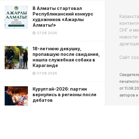
В Алматы стартовал
Республиканский конкурс
Казахст
художников «Ажарлы
контентн
Алматы!»
СНГ и ми
07.08.2026
новости 
драгоцен
18-летнюю девушку,
пропавшую после свидания,
Сайт соз
нашла служебная собака в
Караганде
07.08.2026
Свидетель
печатного
от 11.08.
Курултай-2026: партии
вернулись в регионы после
авторов и
дебатов
07.08.2026
Матрица, Властелин колец,
Заклятие: новые анонсы
кино от Warner Bros