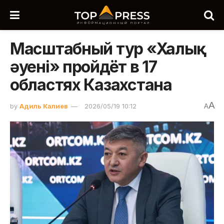
Масштабный тур «Халық
әуені» пройдёт в 17
областях Казахстана
A
by
Адиль Калиев
2026/05/19 10:12
A