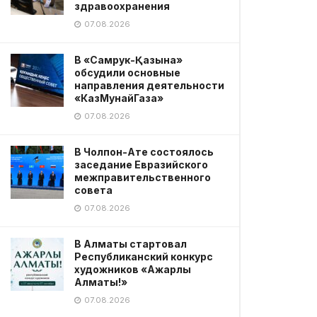
здравоохранения
07.08.2026
В «Самрук-Қазына»
обсудили основные
направления деятельности
«КазМунайГаза»
07.08.2026
В Чолпон-Ате состоялось
заседание Евразийского
межправительственного
совета
07.08.2026
В Алматы стартовал
Республиканский конкурс
художников «Ажарлы
Алматы!»
07.08.2026