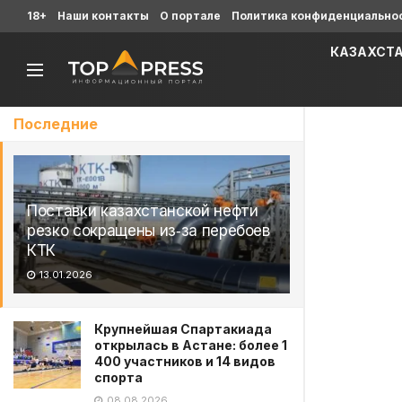
18+
Наши контакты
О портале
Политика конфиденциально
КАЗАХСТ
Последние
Поставки казахстанской нефти
резко сокращены из‑за перебоев
КТК
13.01.2026
Крупнейшая Спартакиада
открылась в Астане: более 1
400 участников и 14 видов
спорта
08.08.2026