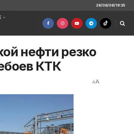
26/08/08/19:35
Е
кой нефти резко
ебоев КТК
A
A