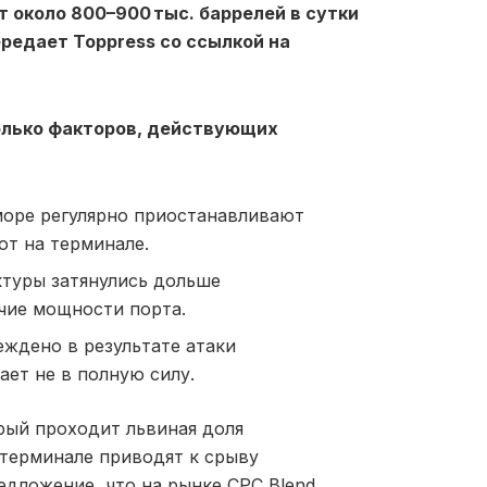
т около 800–900 тыс. баррелей в сутки
редает Toppress со ссылкой на
олько факторов, действующих
море регулярно приостанавливают
от на терминале.
ктуры затянулись дольше
очие мощности порта.
еждено в результате атаки
ает не в полную силу.
рый проходит львиная доля
 терминале приводят к срыву
едложение, что на рынке CPC Blend