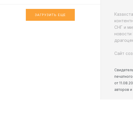
Казахст
ЗАГРУЗИТЬ ЕЩЕ
контентн
СНГ и ми
новости 
драгоцен
Сайт соз
Свидетель
печатного
от 11.08.
авторов и