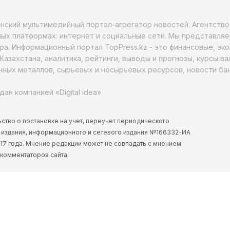
анский мультимедийный портал-агрегатор новостей. Агентств
ых платформах: интернет и социальные сети. Мы представляе
ра. Информационный портал TopPress.kz - это финансовые, эк
Казахстана, аналитика, рейтинги, выводы и прогнозы, курсы в
ных металлов, сырьевых и несырьевых ресурсов, новости бан
дан компанией «Digital idea»
ство о постановке на учет, переучет периодического
 издания, информационного и сетевого издания №166332-ИА
2017 года. Мнение редакции может не совпадать с мнением
 комментаторов сайта.