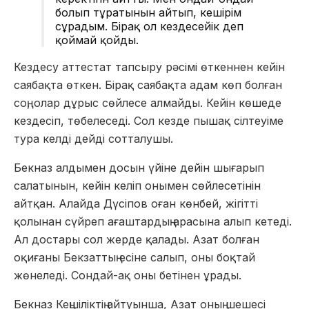
болып тұратынын айтып, кешірім
сұрадым. Бірақ ол кездесейік деп
қоймай қойды.
Кездесу аттестат тапсыру рәсімі өткеннен кейін
саябақта өткен. Бірақ саябақта адам көп болған
соң, олар дұрыс сөйлесе алмайды. Кейін көшеде
кездесіп, төбелеседі. Сол кезде пышақ сілтеуіме
тура келді дейді сотталушы.
Бекназ алдымен досын үйіне дейін шығарып
салатынын, кейін келіп онымен сөйлесетінін
айтқан. Алайда Дүсіпов оған көнбей, жігітті
қолынан сүйреп ағаштардың арасына алып кетеді.
Ал достары сол жерде қалады. Азат болған
оқиғаны Бекзаттың есіне салып, оны боқтай
жөнеледі. Сондай-ақ оны бетінен ұрады.
Бекназ Кеңшіліктің айтуынша, Азат оның шешесі