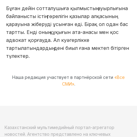
Бұған дейін сотталушыға қылмыстың ауырлығына
байланысты істің төрелігін қазылар алқасының
қарауына жіберуді ұсынған еді. Бірақ ол одан бас
тартты. Енді оның құқығын ата-анасы мен қос
адвокат қорғауда. Ал куәгерлікке
тартылатындардың дені биыл ғана мектеп бітірген
түлектер.
Наша редакция участвует в партнёрской сети
«Все
СМИ»
.
Казахстанский мультимедийный портал-агрегатор
новостей. Агентство представлено на ключевых