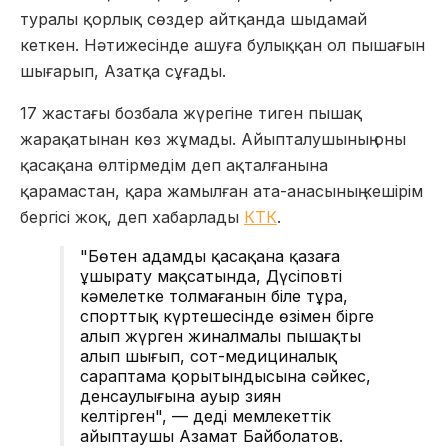
туралы қорлық сөздер айтқанда шыдамай
кеткен. Нәтижесінде ашуға булыққан ол пышағын
шығарып, Азатқа сұғады.
17 жастағы бозбала жүрегіне тиген пышақ
жарақатынан көз жұмады. Айыпталушының оны
қасақана өлтірмедім деп ақталғанына
қарамастан, қара жамылған ата-анасының кешірім
бергісі жоқ, деп хабарлады
КТК
.
"Бөтен адамды қасақана қазаға
ұшырату мақсатында, Дүсіповтің
кәмелетке толмағанын біле тұра,
спорттық күртешесінде өзімен бірге
алып жүрген жиналмалы пышақты
алып шығып, сот-медициналық
сараптама қорытындысына сәйкес,
денсаулығына ауыр зиян
келтірген", — деді мемлекеттік
айыптаушы Азамат Байболатов.