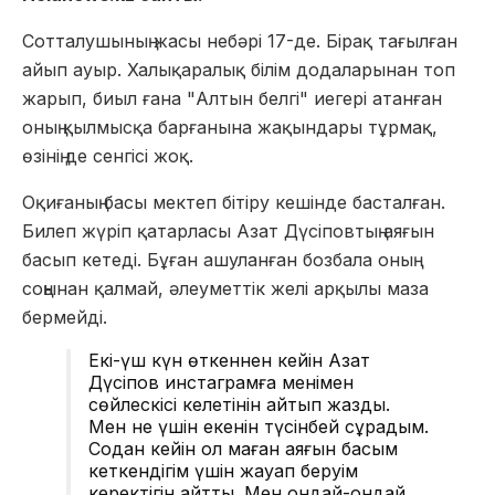
Сотталушының жасы небәрі 17-де. Бірақ тағылған
айып ауыр. Халықаралық білім додаларынан топ
жарып, биыл ғана "Алтын белгі" иегері атанған
оның қылмысқа барғанына жақындары тұрмақ,
өзінің де сенгісі жоқ.
Оқиғаның басы мектеп бітіру кешінде басталған.
Билеп жүріп қатарласы Азат Дүсіповтың аяғын
басып кетеді. Бұған ашуланған бозбала оның
соңынан қалмай, әлеуметтік желі арқылы маза
бермейді.
Екі-үш күн өткеннен кейін Азат
Дүсіпов инстаграмға менімен
сөйлескісі келетінін айтып жазды.
Мен не үшін екенін түсінбей сұрадым.
Содан кейін ол маған аяғын басым
кеткендігім үшін жауап беруім
керектігін айтты. Мен ондай-ондай