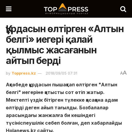
Құрдасын өлтірген «Алтын
белгі» иегері қалай
қылмыс жасағанын
айтып берді
A
by
Toppress.kz
2018/09/05 07:31
A
Ақтөбеде құрдасын пышақтап өлтірген "Алтын
белгі" иегеріне қатысты сот өтіп жатыр.
Мектепті үздік бітірген түлекке қасақана адам
өлтірді деген айып тағылды. Бозбалалар
арасындағы жанжалға би кешіндегі
түсініспеушілік себеп болған, деп хабарлайды
Holanews.kz сайты.