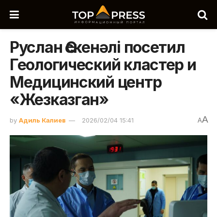
Руслан Өскенәлі посетил
Геологический кластер и
Медицинский центр
«Жезказган»
A
by
Адиль Калиев
2026/02/04 15:41
A