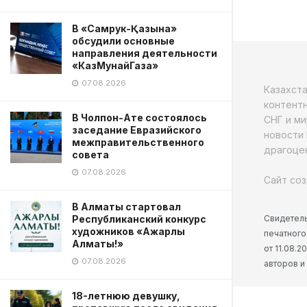
В «Самрук-Қазына»
обсудили основные
направления деятельности
«КазМунайГаза»
07.08.2026
Казахст
контентн
В Чолпон-Ате состоялось
СНГ и ми
заседание Евразийского
новости 
межправительственного
драгоцен
совета
07.08.2026
Сайт соз
В Алматы стартовал
Свидетель
Республиканский конкурс
художников «Ажарлы
печатного
Алматы!»
от 11.08.
07.08.2026
авторов и
18-летнюю девушку,