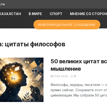
сти
КАЗАХСТАН
В МИРЕ
СПОРТ
МНЕНИЕ СО СТОРО
ИНФОРМАЦИОННОЕ СООБЩЕНИЕ
а:
цитаты философов
50 великих цитат в
мышление
17.06.2026
0
Философы, лидеры, писатели — он
прямо сейчас. Сохраните этот с
цивилизации. Мы собрали 50 цитат,