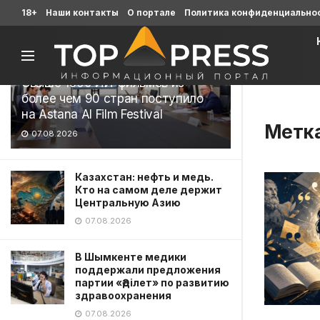
Последние
18+
Наши контакты
О портале
Политика конфиденциально
Свыше 1900 ИИ-фильмов из
более чем 90 стран поступило
на Astana AI Film Festival
Метк
07.08.2026
Казахстан: нефть и медь.
Кто на самом деле держит
Центральную Азию
07.08.2026
В Шымкенте медики
поддержали предложения
партии «Әділет» по развитию
здравоохранения
07.08.2026