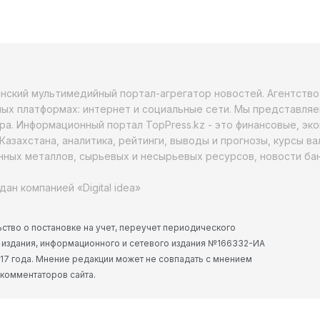
анский мультимедийный портал-агрегатор новостей. Агентств
ых платформах: интернет и социальные сети. Мы представляе
ра. Информационный портал TopPress.kz - это финансовые, эк
Казахстана, аналитика, рейтинги, выводы и прогнозы, курсы в
ных металлов, сырьевых и несырьевых ресурсов, новости бан
дан компанией «Digital idea»
ство о постановке на учет, переучет периодического
 издания, информационного и сетевого издания №166332-ИА
2017 года. Мнение редакции может не совпадать с мнением
 комментаторов сайта.