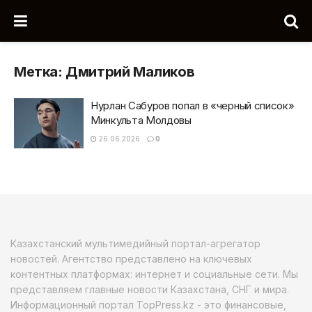
Метка:
Дмитрий Маликов
Нурлан Сабуров попал в «черный список»
Минкульта Молдовы
26.06.2026
0
Казахстанский мультимедийный портал-агрегатор
новостей. Агентство представлено на ключевых
контентных платформах: интернет и социальные сети. Мы
представляем главные новости Казахстана, СНГ и мира.
Информационный портал TopPress.kz - это финансовые,