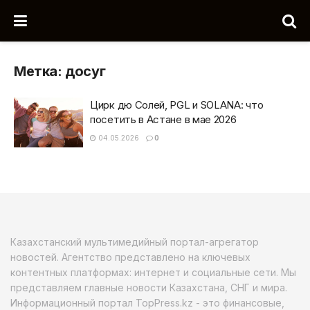
Метка:
досуг
Цирк дю Солей, PGL и SOLANA: что
посетить в Астане в мае 2026
04.05.2026
0
Казахстанский мультимедийный портал-агрегатор
новостей. Агентство представлено на ключевых
контентных платформах: интернет и социальные сети. Мы
представляем главные новости Казахстана, СНГ и мира.
Информационный портал TopPress.kz - это финансовые,