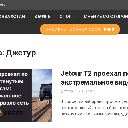
сти
КАЗАХСТАН
В МИРЕ
СПОРТ
МНЕНИЕ СО СТОРО
ИНФОРМАЦИОННОЕ СООБЩЕНИЕ
а:
Джетур
Jetour T2 проехал 
экстремальное вид
22.04.2026
0
В соцсетях набирает просмотры 
экстремальный тест на балансир
натянутым стальным тросам, уде