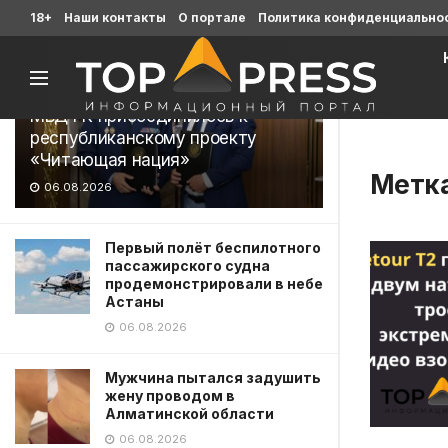
Последние
18+
Наши контакты
О портале
Политика конфиденциально
МВД РК присоединилось к
республиканскому проекту
«Читающая нация»
Метк
06.08.2026
Первый полёт беспилотного
пассажирского судна
продемонстрировали в небе
Астаны
06.08.2026
Мужчина пытался задушить
жену проводом в
Алматинской области
06.08.2026