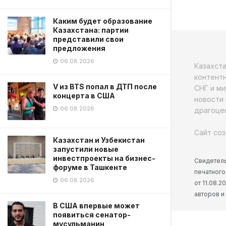
Каким будет образование
Казахстана: партии
представили свои
предложения
06.08.2026
Казахст
контентн
V из BTS попал в ДТП после
СНГ и ми
концерта в США
новости 
06.08.2026
драгоцен
Сайт соз
Казахстан и Узбекистан
запустили новые
инвестпроекты на бизнес-
Свидетель
форуме в Ташкенте
печатного
06.08.2026
от 11.08.
авторов и
В США впервые может
появиться сенатор-
мусульманин