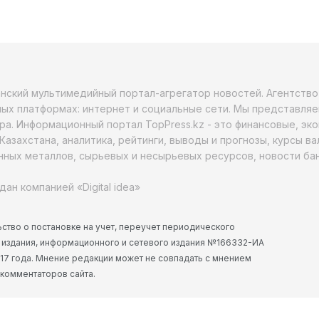
анский мультимедийный портал-агрегатор новостей. Агентств
ых платформах: интернет и социальные сети. Мы представляе
ра. Информационный портал TopPress.kz - это финансовые, эк
Казахстана, аналитика, рейтинги, выводы и прогнозы, курсы в
ных металлов, сырьевых и несырьевых ресурсов, новости бан
дан компанией «Digital idea»
ство о постановке на учет, переучет периодического
 издания, информационного и сетевого издания №166332-ИА
2017 года. Мнение редакции может не совпадать с мнением
 комментаторов сайта.