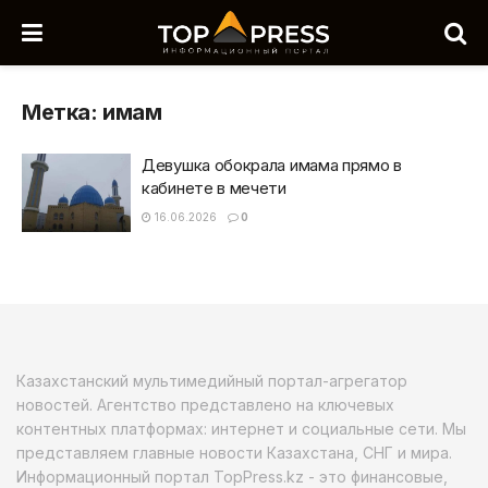
Метка:
имам
Девушка обокрала имама прямо в
кабинете в мечети
16.06.2026
0
Казахстанский мультимедийный портал-агрегатор
новостей. Агентство представлено на ключевых
контентных платформах: интернет и социальные сети. Мы
представляем главные новости Казахстана, СНГ и мира.
Информационный портал TopPress.kz - это финансовые,