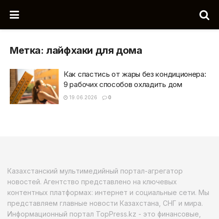
Метка:
лайфхаки для дома
Как спастись от жары без кондиционера:
9 рабочих способов охладить дом
19.06.2026
0
Казахстанский мультимедийный портал-агрегатор
новостей. Агентство представлено на ключевых
контентных платформах: интернет и социальные сети. Мы
представляем главные новости Казахстана, СНГ и мира.
Информационный портал TopPress.kz - это финансовые,