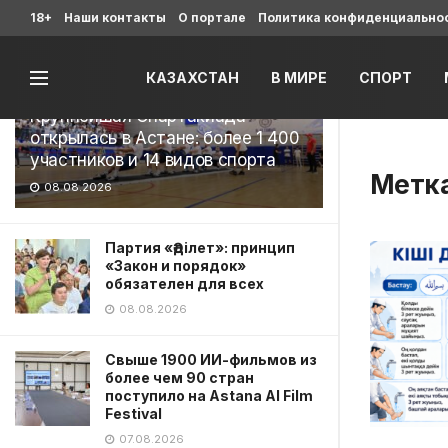
Последние
18+
Наши контакты
О портале
Политика конфиденциально
КАЗАХСТАН
В МИРЕ
СПОРТ
Крупнейшая Спартакиада
открылась в Астане: более 1 400
участников и 14 видов спорта
Метк
08.08.2026
Партия «Әділет»: принцип
«Закон и порядок»
обязателен для всех
08.08.2026
Свыше 1900 ИИ-фильмов из
более чем 90 стран
поступило на Astana AI Film
Festival
07.08.2026