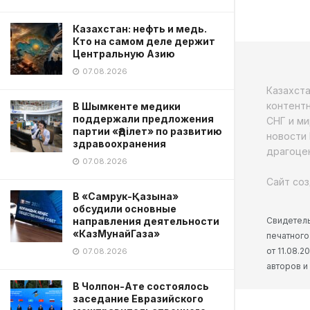
Казахстан: нефть и медь.
Кто на самом деле держит
Центральную Азию
07.08.2026
Казахст
контентн
В Шымкенте медики
поддержали предложения
СНГ и ми
партии «Әділет» по развитию
новости 
здравоохранения
драгоцен
07.08.2026
Сайт соз
В «Самрук-Қазына»
обсудили основные
Свидетель
направления деятельности
«КазМунайГаза»
печатного
от 11.08.
07.08.2026
авторов и
В Чолпон-Ате состоялось
заседание Евразийского