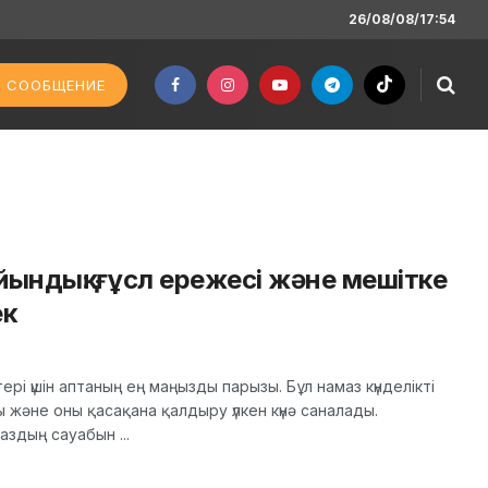
26/08/08/17:54
 СООБЩЕНИЕ
ындық: ғұсл ережесі және мешітке
ек
і үшін аптаның ең маңызды парызы. Бұл намаз күнделікті
және оны қасақана қалдыру үлкен күнә саналады.
здың сауабын ...