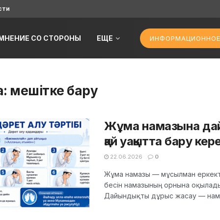
сти
МНЕНИЕ СО СТОРОНЫ
ЕЩЕ
ИНФОРМАЦИОННОЕ
а:
мешітке бару
Жұма намазына дай
қай уақытта бару кер
22.06.2026
0
Жұма намазы — мұсылман еркектер
бесін намазының орнына оқылады 
Дайындықты дұрыс жасау — нама