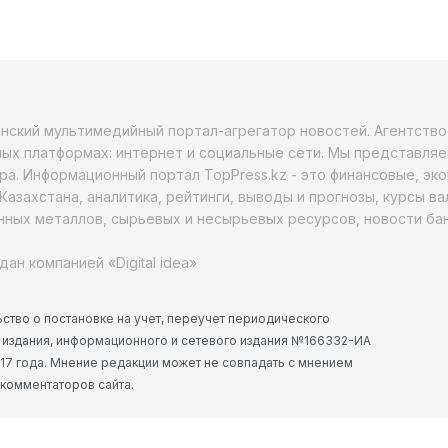
анский мультимедийный портал-агрегатор новостей. Агентств
ых платформах: интернет и социальные сети. Мы представляе
ра. Информационный портал TopPress.kz - это финансовые, эк
Казахстана, аналитика, рейтинги, выводы и прогнозы, курсы в
ных металлов, сырьевых и несырьевых ресурсов, новости бан
дан компанией «Digital idea»
ство о постановке на учет, переучет периодического
 издания, информационного и сетевого издания №166332-ИА
2017 года. Мнение редакции может не совпадать с мнением
 комментаторов сайта.