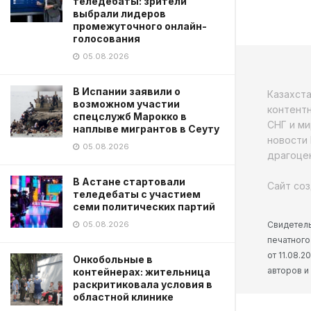
теледебаты: зрители
выбрали лидеров
промежуточного онлайн-
голосования
05.08.2026
В Испании заявили о
Казахст
возможном участии
контентн
спецслужб Марокко в
СНГ и ми
наплыве мигрантов в Сеуту
новости 
05.08.2026
драгоцен
В Астане стартовали
Сайт соз
теледебаты с участием
семи политических партий
05.08.2026
Свидетель
печатного
от 11.08.
Онкобольные в
авторов и
контейнерах: жительница
раскритиковала условия в
областной клинике