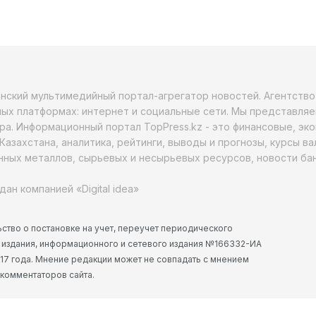
анский мультимедийный портал-агрегатор новостей. Агентств
ых платформах: интернет и социальные сети. Мы представляе
ра. Информационный портал TopPress.kz - это финансовые, эк
Казахстана, аналитика, рейтинги, выводы и прогнозы, курсы в
ных металлов, сырьевых и несырьевых ресурсов, новости бан
дан компанией «Digital idea»
ство о постановке на учет, переучет периодического
 издания, информационного и сетевого издания №166332-ИА
2017 года. Мнение редакции может не совпадать с мнением
 комментаторов сайта.