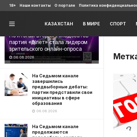
Последние
18+
Наши контакты
О портале
Политика конфиденциально
КАЗАХСТАН
В МИРЕ
СПОРТ
По итогам вторых теледебатов
партия «Әділет» стала лидером
зрительского онлайн-опроса
Метк
06.08.2026
На Седьмом канале
завершились
предвыборные дебаты:
партии представили свои
инициативы в сфере
образования
06.08.2026
На Седьмом канале
продолжаются