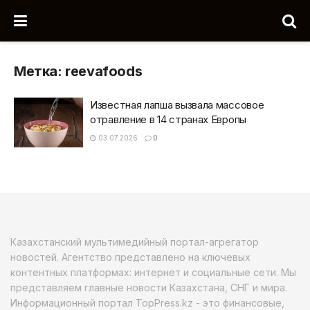
Метка:
reevafoods
Известная лапша вызвала массовое
отравление в 14 странах Европы
03.07.2026
0
Казахстанский мультимедийный портал-агрегатор
новостей. Агентство представлено на ключевых
контентных платформах: интернет и социальные сети. Мы
представляем главные новости Казахстана, СНГ и мира.
Информационный портал TopPress.kz - это финансовые,