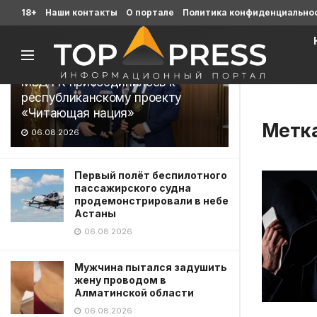
Последние
18+
Наши контакты
О портале
Политика конфиденциально
МВД РК присоединилось к
республиканскому проекту
«Читающая нация»
Метк
06.08.2026
Первый полёт беспилотного
пассажирского судна
продемонстрировали в небе
Астаны
06.08.2026
Мужчина пытался задушить
жену проводом в
Алматинской области
06.08.2026