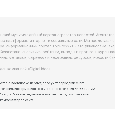
анский мультимедийный портал-агрегатор новостей. Агентств
ых платформах: интернет и социальные сети. Мы представляе
ра. Информационный портал TopPress.kz - это финансовые, эк
Казахстана, аналитика, рейтинги, выводы и прогнозы, курсы в
ных металлов, сырьевых и несырьевых ресурсов, новости бан
дан компанией «Digital idea»
ство о постановке на учет, переучет периодического
 издания, информационного и сетевого издания №166332-ИА
2017 года. Мнение редакции может не совпадать с мнением
 комментаторов сайта.