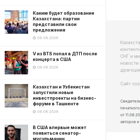
Каким будет образование
Казахстана: партии
представили свои
предложения
06.08.2026
Казахст
контентн
V из BTS попал в ДТП после
СНГ и ми
концерта в США
новости 
06.08.2026
драгоцен
Сайт соз
Казахстан и Узбекистан
запустили новые
инвестпроекты на бизнес-
Свидетель
форуме в Ташкенте
печатного
06.08.2026
от 11.08.
авторов и
В США впервые может
появиться сенатор-
мусульманин