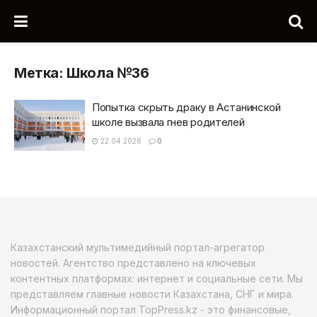
Метка:
Школа №36
Попытка скрыть драку в Астанинской
школе вызвала гнев родителей
22.04.2026
0
Казахстанский мультимедийный портал-агрегатор
новостей. Агентство представлено на ключевых
контентных платформах: интернет и социальные сети. Мы
представляем главные новости Казахстана, СНГ и мира.
Информационный портал TopPress.kz - это финансовые,