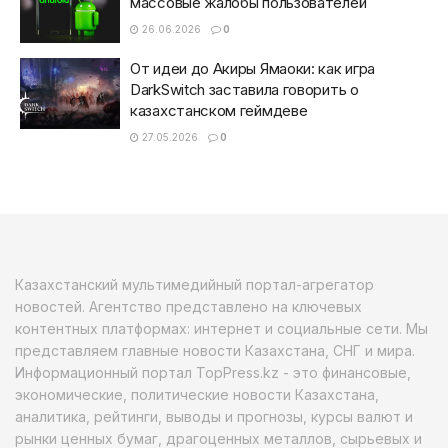
массовые жалобы пользователей
26.06.2026
0
От идеи до Акиры Ямаоки: как игра
DarkSwitch заставила говорить о
казахстанском геймдеве
27.05.2026
0
Казахстанский мультимедийный портал-агрегатор
новостей. Агентство представлено на ключевых
контентных платформах: интернет и социальные сети. Мы
представляем главные новости Казахстана, СНГ и мира.
Информационный портал TopPress.kz - это финансовые,
экономические, политические новости Казахстана,
аналитика, рейтинги, выводы и прогнозы, курсы валют и
рынки ценных бумаг, драгоценных металлов, сырьевых и