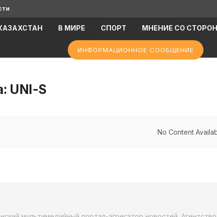
сти
КАЗАХСТАН
В МИРЕ
СПОРТ
МНЕНИЕ СО СТОРО
ИНФОРМАЦИОННОЕ СООБЩЕНИЕ
а:
UNI-S
No Content Availa
анский мультимедийный портал-агрегатор новостей. Агентств