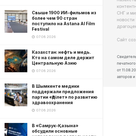
контентн
Свыше 1900 ИИ-фильмов из
СНГ и ми
более чем 90 стран
новости 
поступило на Astana AI Film
драгоцен
Festival
07.08.2026
Сайт соз
Казахстан: нефть и медь.
Свидетель
Кто на самом деле держит
Центральную Азию
печатного
от 11.08.
07.08.2026
авторов и
В Шымкенте медики
поддержали предложения
партии «Әділет» по развитию
здравоохранения
07.08.2026
В «Самрук-Қазына»
обсудили основные