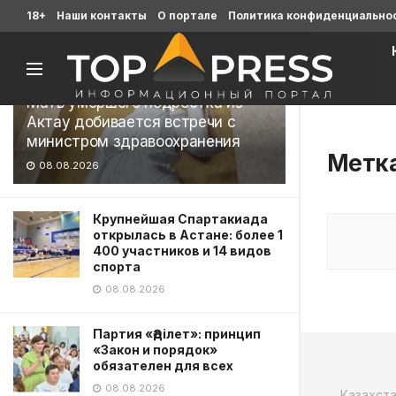
Последние
18+
Наши контакты
О портале
Политика конфиденциально
Мать умершего подростка из
Актау добивается встречи с
министром здравоохранения
Метк
08.08.2026
Крупнейшая Спартакиада
открылась в Астане: более 1
400 участников и 14 видов
спорта
08.08.2026
Партия «Әділет»: принцип
«Закон и порядок»
обязателен для всех
08.08.2026
Казахст