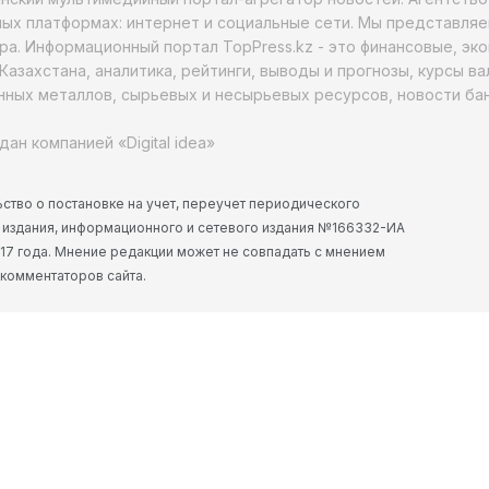
ых платформах: интернет и социальные сети. Мы представляе
ра. Информационный портал TopPress.kz - это финансовые, эк
Казахстана, аналитика, рейтинги, выводы и прогнозы, курсы в
ных металлов, сырьевых и несырьевых ресурсов, новости бан
дан компанией «Digital idea»
ство о постановке на учет, переучет периодического
 издания, информационного и сетевого издания №166332-ИА
2017 года. Мнение редакции может не совпадать с мнением
 комментаторов сайта.