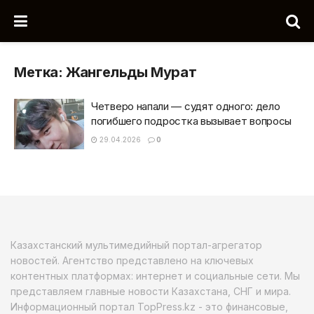
Метка:
Жангельды Мурат
Четверо напали — судят одного: дело
погибшего подростка вызывает вопросы
29.04.2026
0
Казахстанский мультимедийный портал-агрегатор
новостей. Агентство представлено на ключевых
контентных платформах: интернет и социальные сети. Мы
представляем главные новости Казахстана, СНГ и мира.
Информационный портал TopPress.kz - это финансовые,