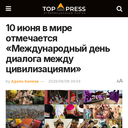
10 июня в мире
отмечается
«Международный день
диалога между
цивилизациями»
A
by
Адиль Калиев
2026/06/08 09:04
A