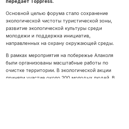
передает Toppress.
Основной целью форума стало сохранение
экологической чистоты туристической зоны,
развитие экологической культуры среди
молодежи и поддержка инициатив,
направленных на охрану окружающей среды.
В рамках мероприятия на побережье Алаколя
были организованы масштабные работы по
очистке территории. В экологической акции
приняли участие около 200 молодых людей. В
результате от мусора было очищено 150 гектаров
прибрежной территории, а собранные отходы
вывезены в специально отведённые места.
Данная инициатива внесла значительный вклад
в улучшение экологической ситуации региона и
формирование у молодежи ответственного