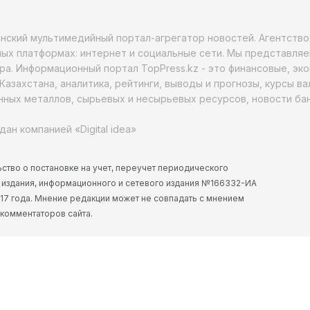
анский мультимедийный портал-агрегатор новостей. Агентств
ых платформах: интернет и социальные сети. Мы представляе
ра. Информационный портал TopPress.kz - это финансовые, эк
Казахстана, аналитика, рейтинги, выводы и прогнозы, курсы в
ных металлов, сырьевых и несырьевых ресурсов, новости бан
дан компанией «Digital idea»
ство о постановке на учет, переучет периодического
 издания, информационного и сетевого издания №166332-ИА
2017 года. Мнение редакции может не совпадать с мнением
 комментаторов сайта.