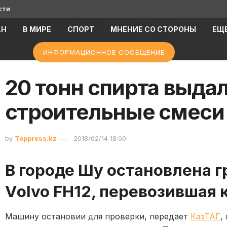
сти
АН
В МИРЕ
СПОРТ
МНЕНИЕ СО СТОРОНЫ
ЕЩ
ИНФОРМАЦИОННОЕ СООБЩЕНИЕ
20 тонн спирта выдал
строительные смеси
by
Toppress.kz
2018/02/14 18:00
В городе Шу остановлена 
Vоlvo FH12, перевозившая
Машину остановии для проверки, передает
КазТАГ
,