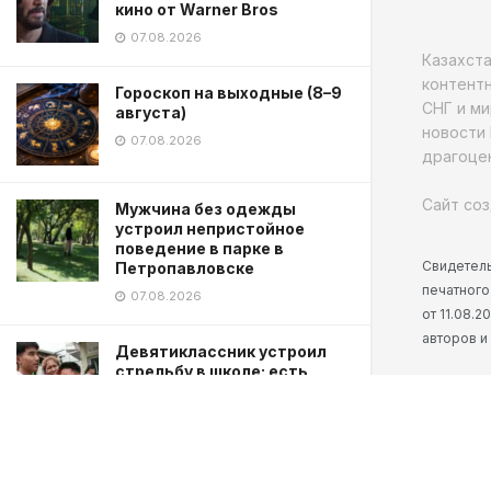
кино от Warner Bros
07.08.2026
Казахст
контентн
Гороскоп на выходные (8–9
СНГ и ми
августа)
новости 
07.08.2026
драгоцен
Сайт соз
Мужчина без одежды
устроил непристойное
поведение в парке в
Свидетель
Петропавловске
печатного
07.08.2026
от 11.08.
авторов и
Девятиклассник устроил
стрельбу в школе: есть
погибшие
07.08.2026
В Казахстане снизились