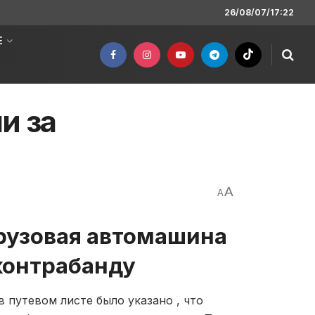
26/08/07/17:22
Е
и за
A
A
грузовая автомашина
 контрабанду
 в путевом листе было указано , что