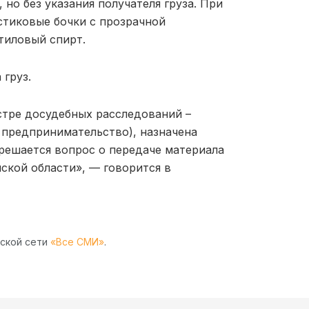
 но без указания получателя груза. При
стиковые бочки с прозрачной
тиловый спирт.
 груз.
стре досудебных расследований –
 предпринимательство), назначена
 решается вопрос о передаче материала
ской области», — говорится в
рской сети
«Все СМИ»
.