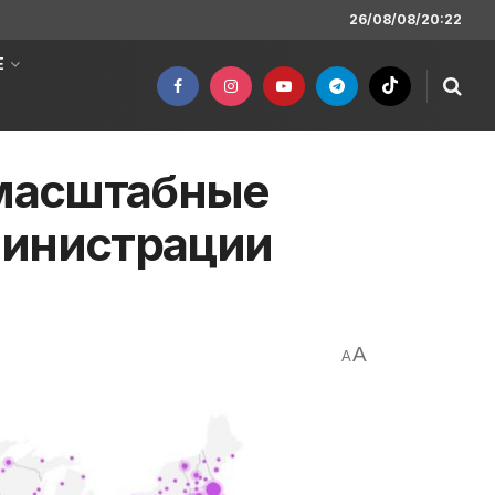
26/08/08/20:22
Е
 масштабные
министрации
A
A