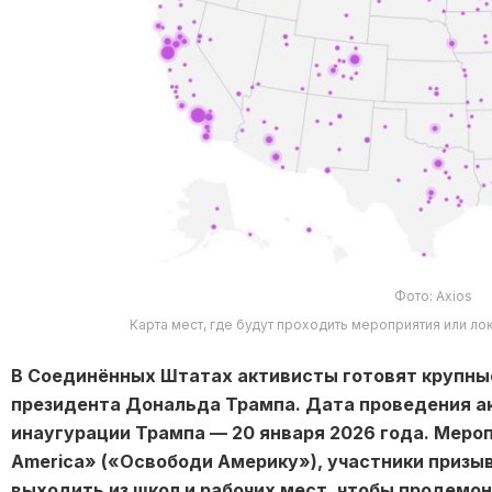
Фото: Axios
Карта мест, где будут проходить мероприятия или л
В Соединённых Штатах активисты готовят крупные
президента Дональда Трампа. Дата проведения а
инаугурации Трампа — 20 января 2026 года. Меро
America» («Освободи Америку»), участники призы
выходить из школ и рабочих мест, чтобы продемон