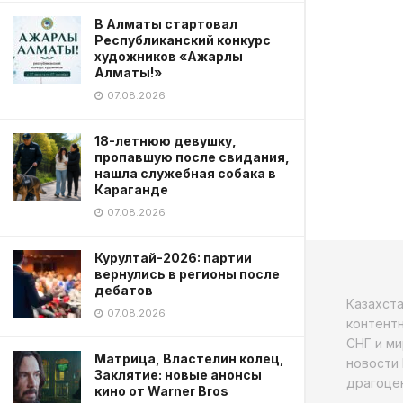
В Алматы стартовал
Республиканский конкурс
художников «Ажарлы
Алматы!»
07.08.2026
18-летнюю девушку,
пропавшую после свидания,
нашла служебная собака в
Караганде
07.08.2026
Курултай-2026: партии
вернулись в регионы после
дебатов
Казахст
07.08.2026
контентн
СНГ и ми
Матрица, Властелин колец,
новости 
Заклятие: новые анонсы
драгоцен
кино от Warner Bros