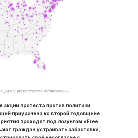
окации общих протестов митингующих
 акции протеста против политики
кций приурочена ко второй годовщине
приятия проходят под лозунгом «Free
вают граждан устраивать забастовки,
стрировать своё несогласие с