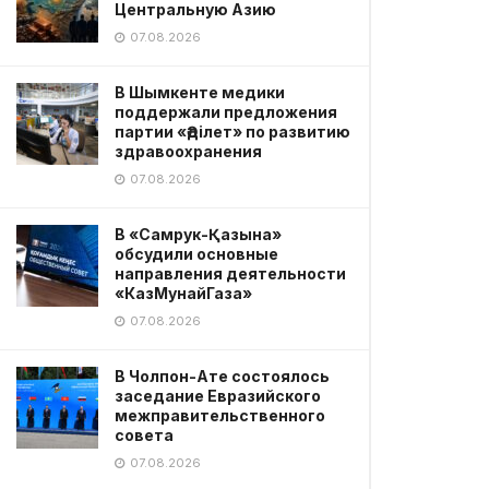
Центральную Азию
07.08.2026
В Шымкенте медики
поддержали предложения
партии «Әділет» по развитию
здравоохранения
07.08.2026
В «Самрук-Қазына»
обсудили основные
направления деятельности
«КазМунайГаза»
07.08.2026
В Чолпон-Ате состоялось
заседание Евразийского
межправительственного
совета
07.08.2026