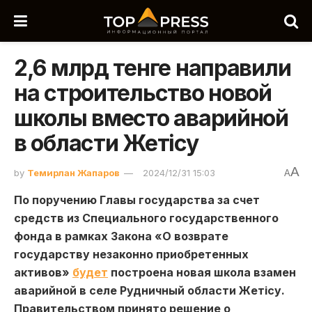
2,6 млрд тенге направили
на строительство новой
школы вместо аварийной
в области Жетісу
A
by
Темирлан Жапаров
2024/12/31 15:03
A
По поручению Главы государства за счет
средств из Специального государственного
фонда в рамках Закона «О возврате
государству незаконно приобретенных
активов»
будет
построена новая школа взамен
аварийной в селе Рудничный области Жетісу.
Правительством принято решение о