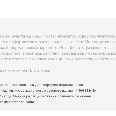
анский мультимедийный портал-агрегатор новостей. Агентств
ых платформах: интернет и социальные сети. Мы представляе
ра. Информационный портал TopPress.kz - это финансовые, эк
Казахстана, аналитика, рейтинги, выводы и прогнозы, курсы в
ных металлов, сырьевых и несырьевых ресурсов, новости бан
дан компанией «Digital idea»
ство о постановке на учет, переучет периодического
 издания, информационного и сетевого издания №166332-ИА
2017 года. Мнение редакции может не совпадать с мнением
 комментаторов сайта.