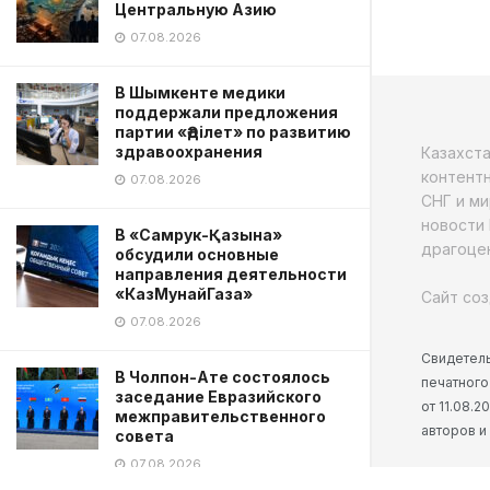
Центральную Азию
07.08.2026
В Шымкенте медики
поддержали предложения
партии «Әділет» по развитию
здравоохранения
Казахст
контентн
07.08.2026
СНГ и ми
новости 
В «Самрук-Қазына»
драгоцен
обсудили основные
направления деятельности
«КазМунайГаза»
Сайт соз
07.08.2026
Свидетель
В Чолпон-Ате состоялось
печатного
заседание Евразийского
от 11.08.
межправительственного
авторов и
совета
07.08.2026