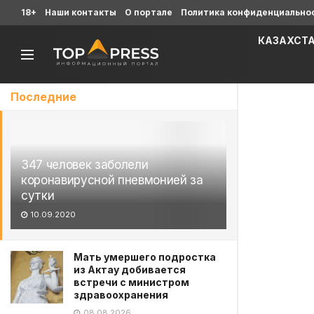
18+
Наши контакты
О портале
Политика конфиденциально
КАЗАХСТ
Последние
347 человек заболели
коронавирусной пневмонией за
сутки
10.09.2020
Мать умершего подростка
из Актау добивается
встречи с министром
здравоохранения
08.08.2026