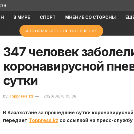
сти
АН
В МИРЕ
СПОРТ
МНЕНИЕ СО СТОРОНЫ
ЕЩ
ИНФОРМАЦИОННОЕ СООБЩЕНИЕ
347 человек заболел
коронавирусной пне
сутки
by
Toppress.kz
2020/09/10 05:38
В Казахстане за прошедшие сутки коронавирусной 
передает
Toppress.kz
со ссылкой на пресс-службу