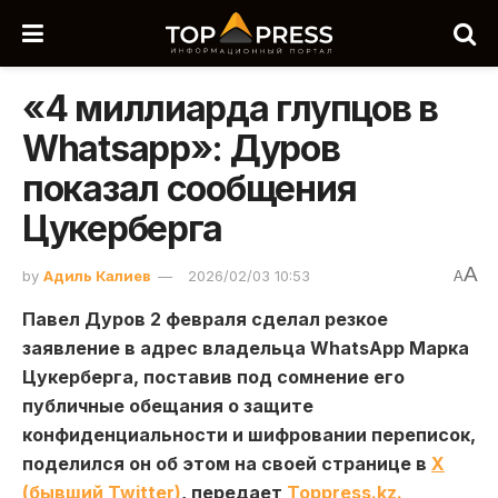
«4 миллиарда глупцов в
Whatsapp»: Дуров
показал сообщения
Цукерберга
A
by
Адиль Калиев
2026/02/03 10:53
A
Павел Дуров 2 февраля сделал резкое
заявление в адрес владельца WhatsApp Марка
Цукерберга, поставив под сомнение его
публичные обещания о защите
конфиденциальности и шифровании переписок,
поделился он об этом на своей странице в
X
(бывший Twitter)
, передает
Toppress.kz.