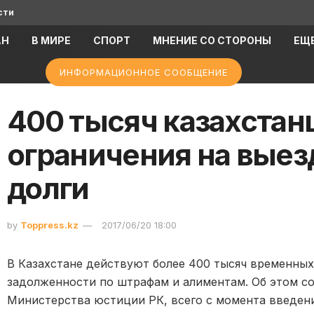
сти
АН
В МИРЕ
СПОРТ
МНЕНИЕ СО СТОРОНЫ
ЕЩ
ИНФОРМАЦИОННОЕ СООБЩЕНИЕ
400 тысяч казахстан
ограничения на выезд
долги
by
Toppress.kz
2017/06/20 18:00
В Казахстане действуют более 400 тысяч временных
задолженности по штрафам и алиментам. Об этом 
Министерства юстиции РК, всего с момента введен