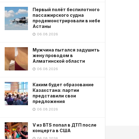
Первый полёт беспилотного
пассажирского судна
продемонстрировали в небе
Астаны
06.08.2026
Мужчина пытался задушить
жену проводом в
Алматинской области
06.08.2026
Каким будет образование
Казахстана: партии
представили свои
предложения
06.08.2026
V из BTS попал в ДТП после
концерта в США
06.08.2026