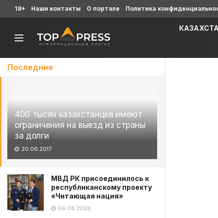
18+
Наши контакты
О портале
Политика конфиденциально
КАЗАХСТ
Последние
400 тысяч казахстанцев имеют
ограничения на выезд из страны
за долги
20.06.2017
МВД РК присоединилось к
республиканскому проекту
«Читающая нация»
06.08.2026