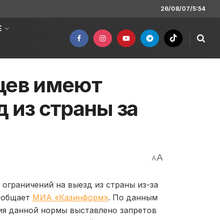
26/08/07/5:54
Е
цев имеют
 из страны за
A
A
 ограничений на выезд из страны из-за
сообщает
МИА «Казинформ»
. По данным
ия данной нормы выставлено запретов