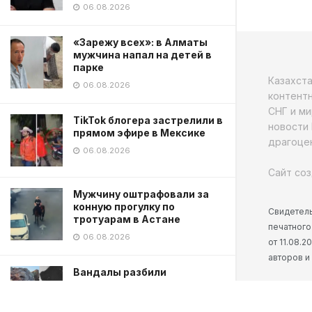
06.08.2026
«Зарежу всех»: в Алматы
мужчина напал на детей в
парке
Казахст
06.08.2026
контентн
СНГ и ми
TikTok блогера застрелили в
новости 
прямом эфире в Мексике
драгоцен
06.08.2026
Сайт соз
Мужчину оштрафовали за
конную прогулку по
Свидетель
тротуарам в Астане
печатного
06.08.2026
от 11.08.
авторов и
Вандалы разбили
мемориальную плиту
Бауыржана Момышулы в
Карагандинской области