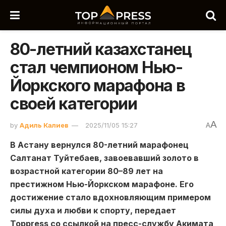
80-летний казахстанец
стал чемпионом Нью-
Йоркского марафона в
своей категории
A
by
Адиль Калиев
2025/11/05 15:27
A
В Астану вернулся 80-летний марафонец
Салтанат Туйтебаев, завоевавший золото в
возрастной категории 80–89 лет на
престижном Нью-Йоркском марафоне. Его
достижение стало вдохновляющим примером
силы духа и любви к спорту, передает
Toppress со ссылкой на пресс-службу Акимата