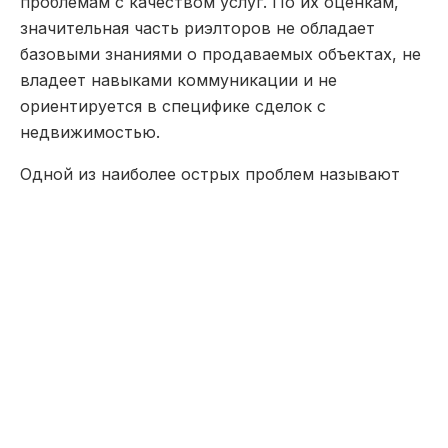
проблемам с качеством услуг. По их оценкам,
значительная часть риэлторов не обладает
базовыми знаниями о продаваемых объектах, не
владеет навыками коммуникации и не
ориентируется в специфике сделок с
недвижимостью.
Одной из наиболее острых проблем называют
массовое дублирование объявлений. Нередко
одна и та же квартира одновременно
рекламируется десятками посредников с
одинаковыми фотографиями и описаниями. При
этом при обращении по таким объявлениям
потенциальные покупатели часто сталкиваются
с тем, что риэлтор не владеет информацией об
объекте и перенаправляет клиента к «коллеге»,
связь с которым в итоге так и не
устанавливается.