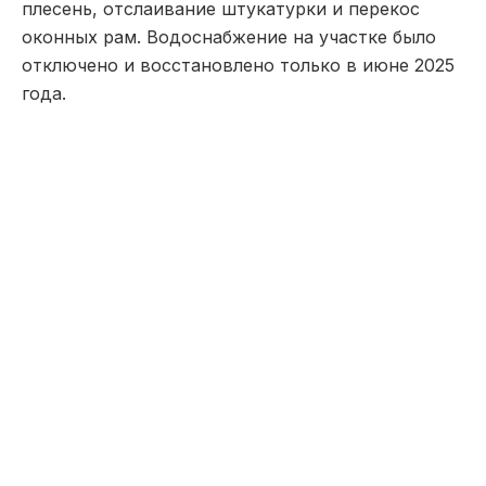
плесень, отслаивание штукатурки и перекос
оконных рам. Водоснабжение на участке было
отключено и восстановлено только в июне 2025
года.
«Макинск Жылу» не признала иск, ссылаясь на
форс-мажор и отсутствие передачи сетей на
баланс. Однако суд установил, что
водопроводные сети находятся на балансе
ответчика и должны содержаться в надлежащем
состоянии, а также доказана причинно-
следственная связь между аварией и ущербом.
Сумма взыскания составила 3 миллиона тенге,
включая стоимость ущерба, оценку и
представительские расходы.
Решение суда вступило в законную силу.