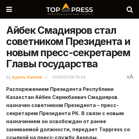
Айбек Смадияров стал
советником Президента и
новым пресс-секретарем
Главы государства
A
by
Адиль Калиев
2026/01/29 10:34
A
Распоряжением Президента Республики
Казахстан Айбек Серикбаевич Смадияров
назначен советником Президента – пресс-
секретарем Президента РК. В связи с новым
назначением он освобожден от ранее
занимаемой должности, передает Toppress со
ссылкой на пресс-службу Акорды.