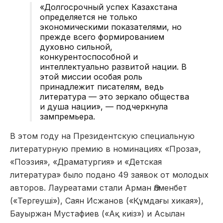
«Долгосрочный успех Казахстана
определяется не только
экономическими показателями, но
прежде всего формированием
духовно сильной,
конкурентоспособной и
интеллектуально развитой нации. В
этой миссии особая роль
принадлежит писателям, ведь
литература — это зеркало общества
и душа нации», — подчеркнула
зампремьера.
В этом году на Президентскую специальную
литературную премию в номинациях «Проза»,
«Поэзия», «Драматургия» и «Детская
литература» было подано 49 заявок от молодых
авторов. Лауреатами стали Арман Әлменбет
(«Тергеуші»), Саян Исжанов («Құмдағы хикая»),
Бауыржан Мустафиев («Ақ киіз») и Асылан