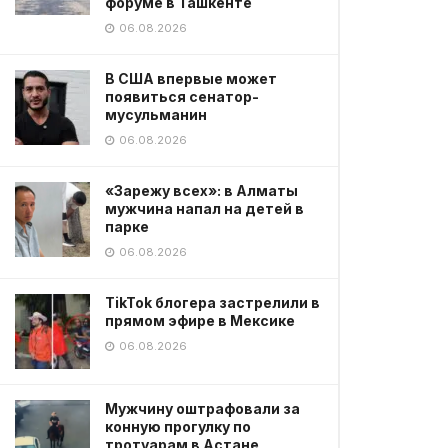
форуме в Ташкенте
06.08.2026
В США впервые может
появиться сенатор-
мусульманин
06.08.2026
«Зарежу всех»: в Алматы
мужчина напал на детей в
парке
06.08.2026
TikTok блогера застрелили в
прямом эфире в Мексике
06.08.2026
Мужчину оштрафовали за
конную прогулку по
тротуарам в Астане