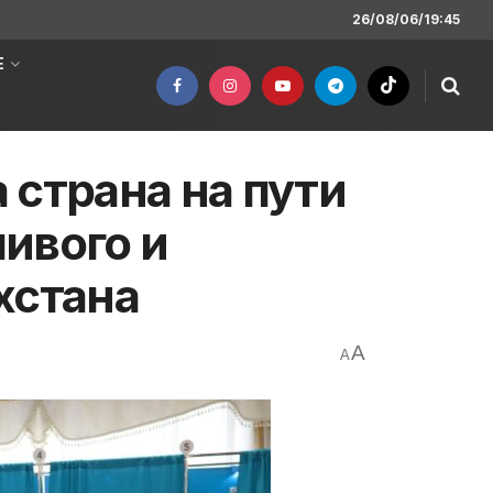
26/08/06/19:45
Е
 страна на пути
ивого и
хстана
A
A