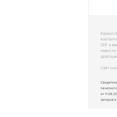
Казахст
контентн
СНГ и ми
новости 
драгоцен
Сайт соз
Свидетель
печатного
от 11.08.
авторов и