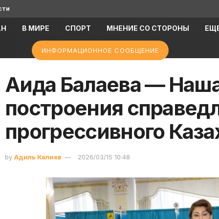
сти
АН
В МИРЕ
СПОРТ
МНЕНИЕ СО СТОРОНЫ
ЕЩ
ИНФОРМАЦИОННОЕ СООБЩЕНИЕ
Аида Балаева — Наша
построения справедл
прогрессивного Каза
by
Адиль Калиев
2026/03/15 10:48