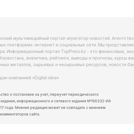
анский мультимедийный портал-агрегатор новостей. Агентств
ых платформах: интернет и социальные сети. Мы представляе
ра. Информационный портал TopPress.kz - это финансовые, эк
Казахстана, аналитика, рейтинги, выводы и прогнозы, курсы в
ных металлов, сырьевых и несырьевых ресурсов, новости бан
дан компанией «Digital idea»
ство о постановке на учет, переучет периодического
 издания, информационного и сетевого издания №166332-ИА
2017 года. Мнение редакции может не совпадать с мнением
 комментаторов сайта.