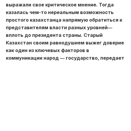
выражали свое критическое мнение. Тогда
казалась чем-то нереальным возможность
простого казахстанца напрямую обратиться к
представителям власти разных уровней―
вплоть до президента страны. Старый
Казахстан своим равнодушием выжег доверие
как один из ключевых факторов в
коммуникации народ ― государство, передает
Toppress.kz.
На прошедшем недавно в Кызылорде
Национальном курултае президент Касым-
Жомарт Токаев справедливо заметил, что наше
общество изменилось.
«Большой сдвиг произошел в
национальном самосознании,
реформы приобрели устойчивый
характер. Национальный курултай