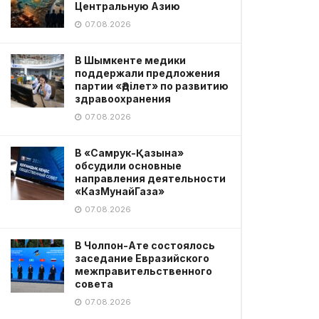
Центральную Азию
07.08.2026
В Шымкенте медики
поддержали предложения
партии «Әділет» по развитию
здравоохранения
07.08.2026
В «Самрук-Қазына»
обсудили основные
направления деятельности
«КазМунайГаза»
07.08.2026
В Чолпон-Ате состоялось
заседание Евразийского
межправительственного
совета
07.08.2026