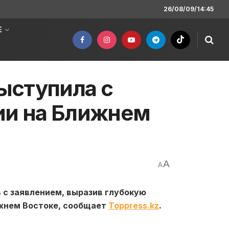
26/08/09/14:45
Е
ыступила с
ии на Ближнем
A
A
 с заявлением, выразив глубокую
жнем Востоке, сообщает
Toppress.kz
.