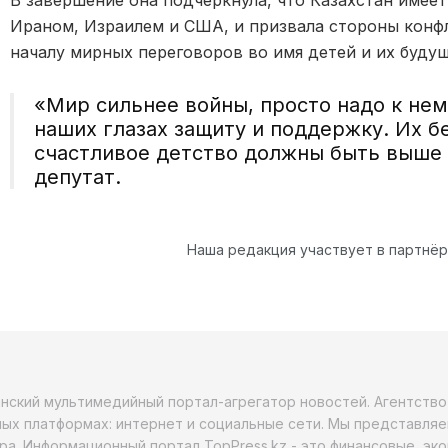
Ираном, Израилем и США, и призвала стороны конф
началу мирных переговоров во имя детей и их будущ
«Мир сильнее войны, просто надо к нем
наших глазах защиту и поддержку. Их б
счастливое детство должны быть выше 
депутат.
Наша редакция участвует в партнё
анский мультимедийный портал-агрегатор новостей. Агентств
ых платформах: интернет и социальные сети. Мы представляе
ра. Информационный портал TopPress.kz - это финансовые, эк