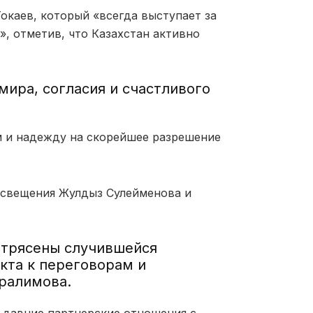
окаев
, который «всегда выступает за
, отметив, что Казахстан активно
мира, согласия и счастливого
 и надежду на скорейшее разрешение
росвещения
Жулдыз Сулейменова
и
потрясены случившейся
кта к переговорам и
ралимова.
т давние партнерские отношения с