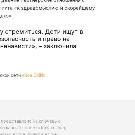
ликта «к здравомыслию и скорейшему
его».
у стремиться. Дети ищут в
езопасность и право на
ненависти», – заключила
рской сети
«Все СМИ»
.
о представлено на ключевых
м главные новости Казахстана,
ономические, политические