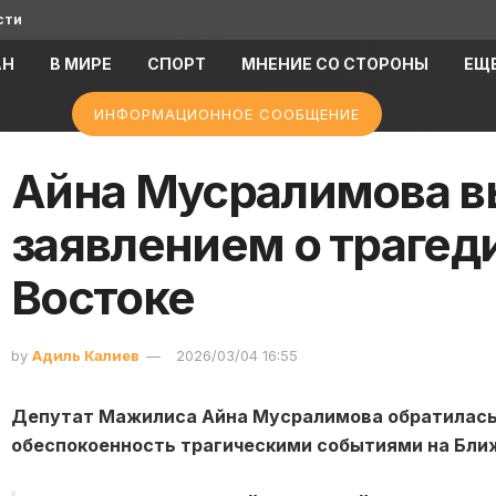
сти
АН
В МИРЕ
СПОРТ
МНЕНИЕ СО СТОРОНЫ
ЕЩ
ИНФОРМАЦИОННОЕ СООБЩЕНИЕ
Айна Мусралимова в
заявлением о трагед
Востоке
by
Адиль Калиев
2026/03/04 16:55
Депутат Мажилиса
Айна Мусралимова
обратилась
обеспокоенность трагическими событиями на Бли