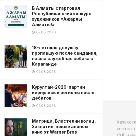
В Алматы стартовал
Республиканский конкурс
художников «Ажарлы
Алматы!»
07.08.2026
18-летнюю девушку,
пропавшую после свидания,
нашла служебная собака в
Караганде
07.08.2026
Курултай-2026: партии
вернулись в регионы после
дебатов
07.08.2026
Матрица, Властелин колец,
Казахст
Заклятие: новые анонсы
контентн
кино от Warner Bros
СНГ и ми