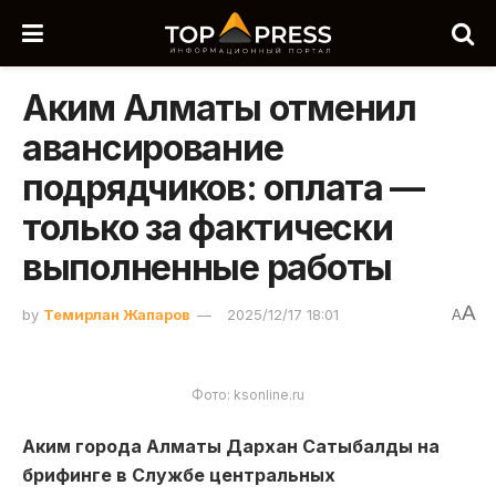
Аким Алматы отменил
авансирование
подрядчиков: оплата —
только за фактически
выполненные работы
A
by
Темирлан Жапаров
2025/12/17 18:01
A
Фото: ksonline.ru
Аким города Алматы Дархан Сатыбалды на
брифинге в Службе центральных