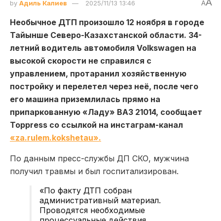
A
by
Адиль Калиев
2025/11/13 13:46
A
Необычное ДТП произошло 12 ноября в городе
Тайынше Северо-Казахстанской области. 34-
летний водитель автомобиля Volkswagen на
высокой скорости не справился с
управлением, протаранил хозяйственную
постройку и перелетел через неё, после чего
его машина приземлилась прямо на
припаркованную «Ладу» ВАЗ 21014, сообщает
Toppress со ссылкой на инстаграм-канал
«za.rulem.kokshetau».
По данным пресс-службы ДП СКО, мужчина
получил травмы и был госпитализирован.
«По факту ДТП собран
административный материал.
Проводятся необходимые
процессуальные действия,