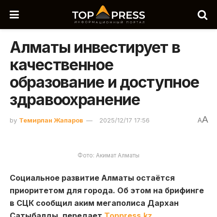
Алматы инвестирует в
качественное
образование и доступное
здравоохранение
A
by
Темирлан Жапаров
2025/12/17 17:56
A
Фото: Акимат Алматы
Социальное развитие Алматы остаётся
приоритетом для города. Об этом на брифинге
в СЦК сообщил аким мегаполиса Дархан
Сатыбалды, передает
Toppress.kz.