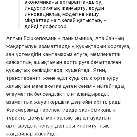
экономиканы әртараптандыру,
индустриялық жаңғырту, өсудің
инновациялық моделіне көшу
міндеттеріне тікелей қатысты», –
дейді профессор.
Алтын Есіркепованың пайымынша, Ата Заңның
жаңартылуы азаматтардың құқықтарын қорғауға,
заң үстемдігін қамтамасыз етуге,
мемлекеттік
саясаттың ашықтығын арттыруға бағытталған
құқықтық кепілдіктерді күшейтеді. Яғни,
транспарентті және әділ құқықтық орта құру
халықтың мемлекетке деген сенімін нығайтады,
әлеуметтік белсенділікті ынталандырады,
азаматтық жауапкершілік деңгейін арттырады.
Ұзақмерзімді перспективада экономиканың
тұрақты дамуы мен халықтың әл-ауқатын
арттырудың негізін дәл осы институттық
жағдайлар жасайды.