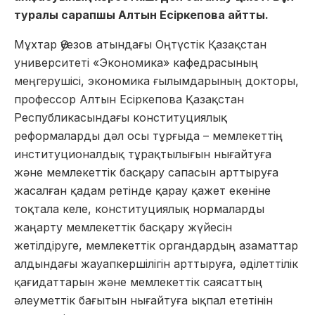
туралы сарапшы Алтын Есіркепова айтты.
Мұхтар Әуезов атындағы Оңтүстік Қазақстан
университеті «Экономика» кафедрасының
меңгерушісі, экономика ғылымдарының докторы,
профессор Алтын Есіркепова Қазақстан
Республикасындағы конституциялық
реформаларды дәл осы тұрғыда – мемлекеттің
институционалдық тұрақтылығын нығайтуға
және мемлекеттік басқару сапасын арттыруға
жасалған қадам ретінде қарау қажет екеніне
тоқтала келе, конституциялық нормаларды
жаңарту мемлекеттік басқару жүйесін
жетілдіруге, мемлекеттік органдардың азаматтар
алдындағы жауапкершілігін арттыруға, әділеттілік
қағидаттарын және мемлекеттік саясаттың
әлеуметтік бағытын нығайтуға ықпал ететінін