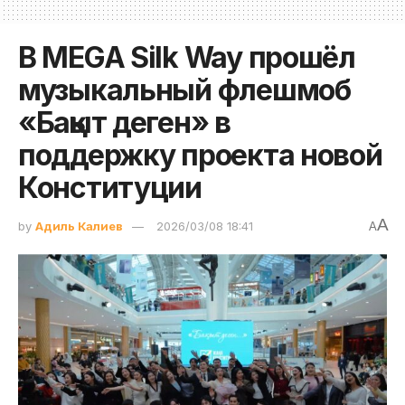
В MEGA Silk Way прошёл
музыкальный флешмоб
«Бақыт деген» в
поддержку проекта новой
Конституции
A
by
Адиль Калиев
2026/03/08 18:41
A