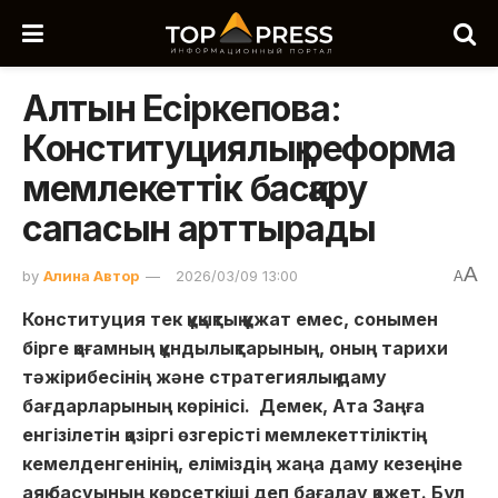
Алтын Есіркепова:
Конституциялық реформа
мемлекеттік басқару
сапасын арттырады
A
by
Алина Автор
2026/03/09 13:00
A
Конституция тек құқықтық құжат емес, сонымен
бірге қоғамның құндылықтарының, оның тарихи
тәжірибесінің және стратегиялық даму
бағдарларының көрінісі.
Демек, Ата Заңға
енгізілетін қазіргі өзгерісті мемлекеттіліктің
кемелденгенінің, еліміздің жаңа даму кезеңіне
аяқ басуының көрсеткіші деп бағалау қажет. Бұл