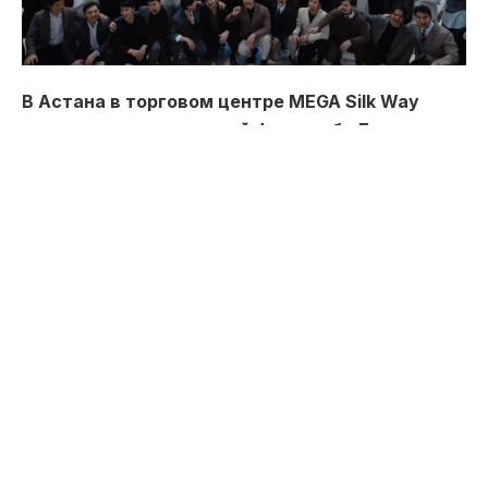
В Астана в торговом центре MEGA Silk Way
состоялся музыкальный флешмоб «Бақыт
деген», приуроченный к праздничной дате и
организованный в поддержку проекта новой
Конституции Казахстана. Участники
подготовили романтический перформанс с
живым исполнением одноимённой песни,
превратив обычную встречу в яркое
общественное событие, сообщает Toppress со
ссылкой на пресс-службу Общенациональной
Коалиции.
Сюжет флешмоба начался с, казалось бы,
обычной сцены: молодой человек встретил свою
возлюбленную с букетом роз и начал тихо играть