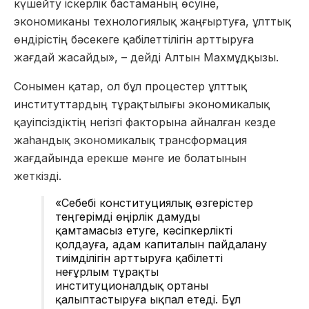
күшейту іскерлік бастаманың өсуіне,
экономиканы технологиялық жаңғыртуға, ұлттық
өндірістің бәсекеге қабілеттілігін арттыруға
жағдай жасайды», – дейді Алтын Махмұдқызы.
Сонымен қатар, ол бұл процестер ұлттық
институттардың тұрақтылығы экономикалық
қауіпсіздіктің негізгі факторына айналған кезде
жаһандық экономикалық трансформация
жағдайында ерекше мәнге ие болатынын
жеткізді.
«Себебі
конституциялық өзгерістер
теңгерімді өңірлік дамуды
қамтамасыз етуге, кәсіпкерлікті
қолдауға, адам капиталын пайдалану
тиімділігін арттыруға қабілетті
неғұрлым тұрақты
институционалдық ортаны
қалыптастыруға ықпал етеді.
Бұл