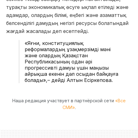
тұрақты экономикалық өсуге ықпал етіледі және
адамдар, олардың білімі, еңбегі және азаматтық
белсенділігі дамудың негізгі ресурсы болатындай
жағдай жасалады деп есептейді.
«Яғни,
конституциялық
реформалардың ұзақмерзімді мәні
және олардың Қазақстан
Республикасының одан әрі
прогрессивті дамуы үшін маңызы
айрықша екенін дәл осыдан байқауға
болады»,– дейді Алтын Есіркепова.
Наша редакция участвует в партнёрской сети
«Все
СМИ»
.