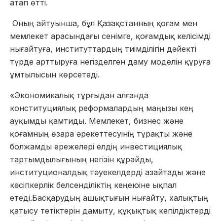
атап өтті.
Оның айтуынша, бұл
Қазақстанның қоғам мен
мемлекет арасындағы сенімге, қоғамдық келісімді
нығайтуға, институттардың тиімділігін дәйекті
түрде арттыруға негізделген даму моделін құруға
ұмтылысын көрсетеді.
«Экономикалық тұрғыдан алғанда
конституциялық реформалардың маңызы кең
ауқымды қамтиды. Мемлекет, бизнес және
қоғамның өзара әрекеттесуінің тұрақты және
болжамды ережелері елдің инвестициялық
тартымдылығының негізін құрайды,
институционалдық тәуекелдерді азайтады және
кәсіпкерлік белсенділіктің кеңеюіне ықпал
етеді.
Басқарудың ашықтығын нығайту, халықтың
қатысу тетіктерін дамыту, құқықтық кепілдіктерді