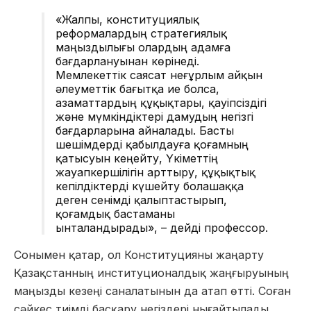
«Жалпы, конституциялық
реформалардың стратегиялық
маңыздылығы олардың адамға
бағдарлануынан көрінеді.
Мемлекеттік саясат неғұрлым айқын
әлеуметтік бағытқа ие болса,
азаматтардың құқықтары, қауіпсіздігі
және мүмкіндіктері дамудың негізгі
бағдарларына айналады.
Басты
шешімдерді қабылдауға қоғамның
қатысуын кеңейту, Үкіметтің
жауапкершілігін арттыру, құқықтық
кепілдіктерді күшейту болашаққа
деген сенімді қалыптастырып,
қоғамдық бастаманы
ынталандырады», – дейді профессор.
Сонымен қатар, ол Конституцияны жаңарту
Қазақстанның институционалдық жаңғыруының
маңызды кезеңі саналатынын да атап өтті. Соған
сәйкес тиімді басқару негіздері нығайтылады,