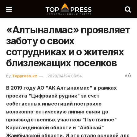
«Алтыналмас» проявляет
заботу о своих
сотрудниках и о жителях
близлежащих поселков
A
by
Toppress.kz
2020/04/24 06:54
A
В 2019 году АО "АК Алтыналмас" в рамках
проекта "Цифровой рудник" за счет
собственных инвестиций построило
волоконно-оптическую линию связи до
производственных участков "Пустынное"
Карагандинской области и "Акбакай"
Жамбылской области. И это стало основой для