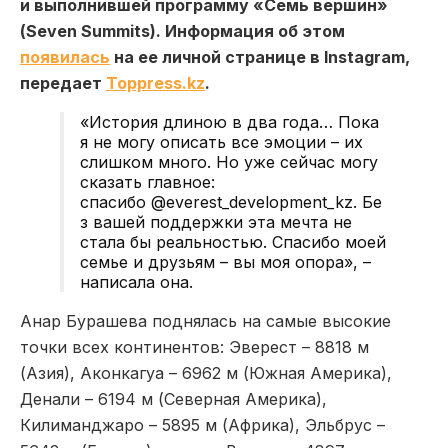
и выполнившей программу «Семь вершин»
(Seven Summits). Информация об этом
появилась
на ее личной странице в Instagram,
передает
Toppress.kz
.
«История длиною в два года… Пока
я не могу описать все эмоции – их
слишком много. Но уже сейчас могу
сказать главное:
спасибо @everest_development_kz. Бе
з вашей поддержки эта мечта не
стала бы реальностью. Спасибо моей
семье и друзьям – вы моя опора», –
написала она.
Анар Бурашева поднялась на самые высокие
точки всех континентов: Эверест – 8818 м
(Азия), Аконкагуа – 6962 м (Южная Америка),
Денали – 6194 м (Северная Америка),
Килиманджаро – 5895 м (Африка), Эльбрус –