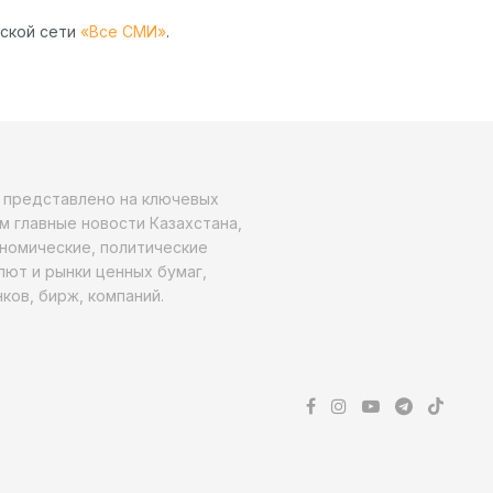
рской сети
«Все СМИ»
.
о представлено на ключевых
м главные новости Казахстана,
ономические, политические
алют и рынки ценных бумаг,
ков, бирж, компаний.