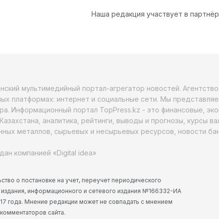
Наша редакция участвует в партнё
анский мультимедийный портал-агрегатор новостей. Агентств
ых платформах: интернет и социальные сети. Мы представляе
ра. Информационный портал TopPress.kz - это финансовые, эк
Казахстана, аналитика, рейтинги, выводы и прогнозы, курсы в
ных металлов, сырьевых и несырьевых ресурсов, новости бан
дан компанией «Digital idea»
ство о постановке на учет, переучет периодического
 издания, информационного и сетевого издания №166332-ИА
2017 года. Мнение редакции может не совпадать с мнением
 комментаторов сайта.