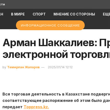
сти
АН
В МИРЕ
СПОРТ
МНЕНИЕ СО СТОРОНЫ
ЕЩ
ИНФОРМАЦИОННОЕ СООБЩЕНИЕ
Арман Шаккалиев: 
электронной торговл
by
Темирлан Жапаров
2025/01/14 12:12
Вся торговая деятельность в Казахстане подверг
соответствующее распоряжение об этом было дан
передает
Toppress.kz.