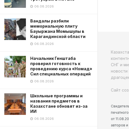
06.08.2026
Вандалы разбили
мемориальную плиту
Бауыржана Момышулы в
Карагандинской области
06.08.2026
Казахст
контентн
Начальник Генштаба
проверил готовность к
СНГ и ми
проведению курса «Номад»
новости 
Сил специальных операций
драгоцен
06.08.2026
Сайт соз
Школьные программы и
названия предметов в
Казахстане обновят из-за
Свидетель
ИИ
печатного
от 11.08.
06.08.2026
авторов и