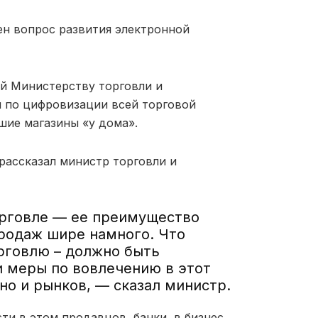
ен вопрос развития электронной
ий Министерству торговли и
ы по цифровизации всей торговой
шие магазины «у дома».
рассказал министр торговли и
орговле — ее преимущество
продаж шире намного. Что
рговлю – должно быть
и меры по вовлечению в этот
но и рынков, — сказал министр.
ти в этом продавцов, банки, в бизнес