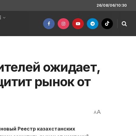
26/08/06/10:30
Е
телей ожидает,
щитит рынок от
A
A
у новый Реестр казахстанских