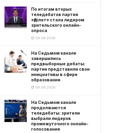
По итогам вторых
теледебатов партия
«Әділет» стала лидером
зрительского онлайн-
опроса
06.08.2026
На Седьмом канале
завершились
предвыборные дебаты:
партии представили свои
инициативы в сфере
образования
06.08.2026
На Седьмом канале
продолжаются
теледебаты: зрители
выбрали лидеров
промежуточного онлайн-
голосования