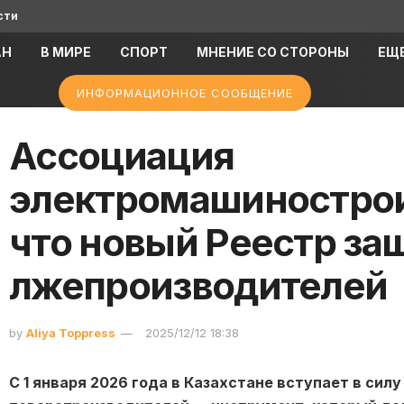
сти
АН
В МИРЕ
СПОРТ
МНЕНИЕ СО СТОРОНЫ
ЕЩ
ИНФОРМАЦИОННОЕ СООБЩЕНИЕ
Ассоциация
электромашинострои
что новый Реестр за
лжепроизводителей
by
Aliya Toppress
2025/12/12 18:38
С 1 января 2026 года в Казахстане вступает в сил