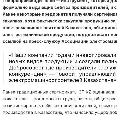
товаропроизводителей — инструмент, который до
формально выдающих себя за производителей, и 
Ранее некоторые предприятия получали сертифика
закупках, хотя фактически закупали продукцию з
электромашиностроителей Казахстана, объедин
электротехнической продукции
,
поддерживает но
ссылкой на пресс-службу Ассоциации электромаш
«Наши компании годами инвестировали
новых видов продукции и создали полны
Добросовестные производители заслуж
конкуренции», — говорит управляющий
электромашиностроителей Казахстана»
Ранее традиционные сертификаты СТ KZ оценивали
показатели — фонд оплаты труда, налоги, общие рас
позиционировать себя как производителей, несмотр
производства в Казахстане, что наносило ущерб до