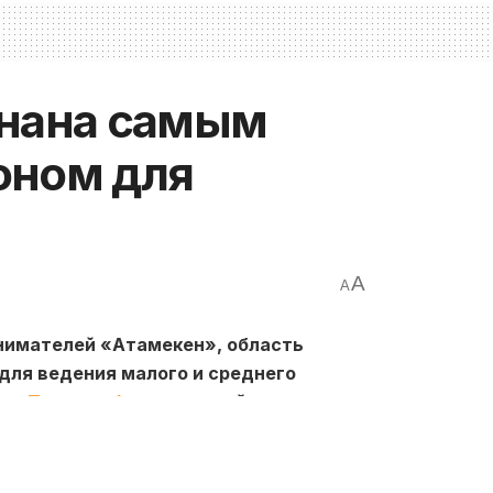
знана самым
оном для
A
A
нимателей «Атамекен», область
для ведения малого и среднего
ает
Toppress.kz
со ссылкой на
пресс-
сти Улытау.
тов предпринимательства на общую