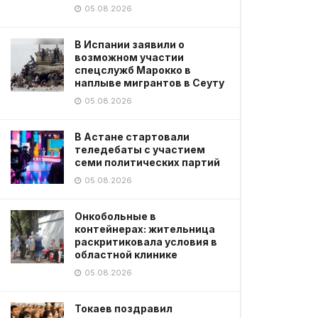
05.08.2026
В Испании заявили о
возможном участии
спецслужб Марокко в
наплыве мигрантов в Сеуту
05.08.2026
В Астане стартовали
теледебаты с участием
семи политических партий
05.08.2026
Онкобольные в
контейнерах: жительница
раскритиковала условия в
областной клинике
05.08.2026
Токаев поздравил