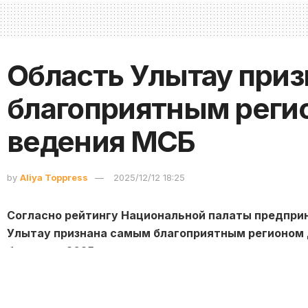
Область Улытау при
благоприятным реги
ведения МСБ
by
Aliya Toppress
2025/12/12 18:25
Согласно рейтингу Национальной палаты предпри
Улытау признана самым благоприятным регионом 
бизнеса в 2025 году и заняла первое место, перед
службу Управления общественного развития обла
В текущем году в регионе открыто 75 новых объек