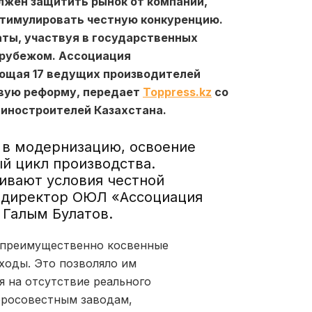
лжен защитить рынок от компаний,
стимулировать честную конкуренцию.
ты, участвуя в государственных
а рубежом. Ассоциация
яющая
17 ведущих производителей
вую реформу, передает
Toppress.kz
со
иностроителей Казахстана.
 в модернизацию, освоение
й цикл производства.
ивают условия честной
 директор ОЮЛ «Ассоциация
 Галым Булатов.
 преимущественно косвенные
ходы. Это позволяло им
я на отсутствие реального
бросовестным заводам,