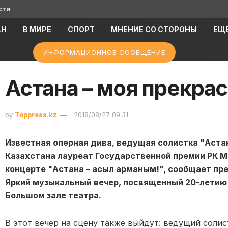
сти
АН
В МИРЕ
СПОРТ
МНЕНИЕ СО СТОРОНЫ
ЕЩ
ИНФОРМАЦИОННОЕ СООБЩЕНИЕ
Астана – моя прекра
by
Toppress.kz
2018/08/27 09:31
Известная оперная дива, ведущая солистка "Аста
Казахстана лауреат Государственной премии РК 
концерте "Астана – асыл арманым!", сообщает пр
Яркий музыкальный вечер, посвященный 20-летию 
Большом зале театра.
В этот вечер на сцену также выйдут: ведущий соли