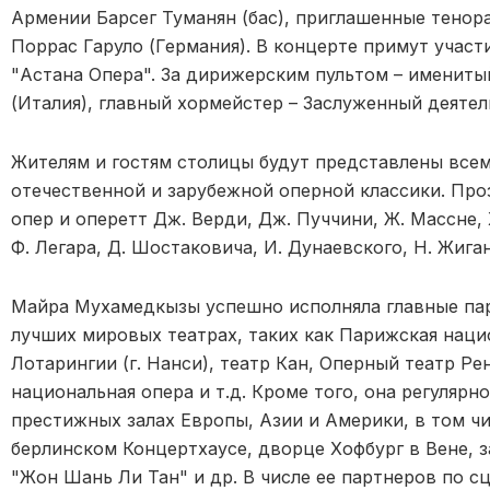
Армении Барсег Туманян (бас), приглашенные тенор
Поррас Гаруло (Германия). В концерте примут участ
"Астана Опера". За дирижерским пультом – именит
(Италия), главный хормейстер – Заслуженный деятел
Жителям и гостям столицы будут представлены все
отечественной и зарубежной оперной классики. Проз
опер и оперетт Дж. Верди, Дж. Пуччини, Ж. Массне, 
Ф. Легара, Д. Шостаковича, И. Дунаевского, Н. Жиган
Майра Мухамедкызы успешно исполняла главные пар
лучших мировых театрах, таких как Парижская наци
Лотарингии (г. Нанси), театр Кан, Оперный театр Ре
национальная опера и т.д. Кроме того, она регуляр
престижных залах Европы, Азии и Америки, в том ч
берлинском Концертхаусе, дворце Хофбург в Вене, 
"Жон Шань Ли Тан" и др. В числе ее партнеров по с