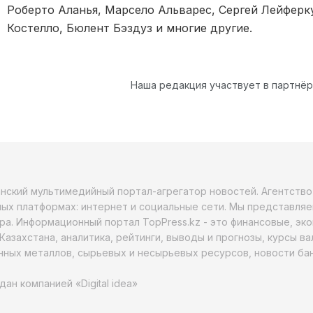
Роберто Аланья, Марсело Альварес, Сергей Лейферк
Костелло, Бюлент Бэздуз и многие другие.
Наша редакция участвует в партнё
анский мультимедийный портал-агрегатор новостей. Агентств
ых платформах: интернет и социальные сети. Мы представляе
ра. Информационный портал TopPress.kz - это финансовые, эк
Казахстана, аналитика, рейтинги, выводы и прогнозы, курсы в
ных металлов, сырьевых и несырьевых ресурсов, новости бан
дан компанией «Digital idea»