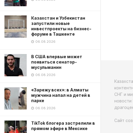
Казахстан и Узбекистан
запустили новые
инвестпроекты на бизнес-
форуме в Ташкенте
06.08.2026
В США впервые может
появиться сенатор-
мусульманин
06.08.2026
Казахст
контентн
«Зарежу всех»: в Алматы
СНГ и ми
мужчина напал на детей в
парке
новости 
драгоцен
06.08.2026
Сайт соз
TikTok блогера застрелили в
прямом эфире в Мексике