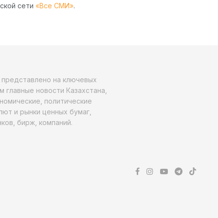
рской сети
«Все СМИ»
.
о представлено на ключевых
м главные новости Казахстана,
ономические, политические
алют и рынки ценных бумаг,
ков, бирж, компаний.