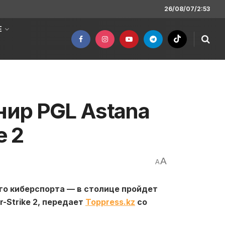
26/08/07/2:53
Е
ир PGL Astana
e 2
A
A
го киберспорта — в столице пройдет
-Strike 2, передает
Toppress.kz
со