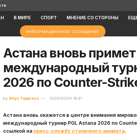
сти
АН
В МИРЕ
СПОРТ
МНЕНИЕ СО СТОРОНЫ
ЕЩ
ИНФОРМАЦИОННОЕ СООБЩЕНИЕ
Астана вновь примет
международный турн
2026 по Counter-Strik
by
Aliya Toppress
2026/05/04 18:41
Астана вновь окажется в центре внимания мирово
международный турнир PGL Astana 2026 по Counter
ссылкой на
пресс-службу столичного акимата
.