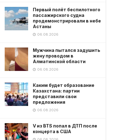
Первый полёт беспилотного
пассажирского судна
продемонстрировали в небе
Астаны
06.08.2026
Мужчина пытался задушить
жену проводом в
Алматинской области
06.08.2026
Каким будет образование
Казахстана: партии
представили свои
предложения
06.08.2026
V из BTS попал в ДТП после
концерта в США
06.08.2026