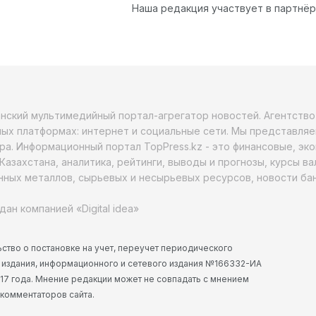
Наша редакция участвует в партнё
анский мультимедийный портал-агрегатор новостей. Агентств
ых платформах: интернет и социальные сети. Мы представляе
ра. Информационный портал TopPress.kz - это финансовые, эк
Казахстана, аналитика, рейтинги, выводы и прогнозы, курсы в
ных металлов, сырьевых и несырьевых ресурсов, новости бан
дан компанией «Digital idea»
ство о постановке на учет, переучет периодического
 издания, информационного и сетевого издания №166332-ИА
2017 года. Мнение редакции может не совпадать с мнением
 комментаторов сайта.