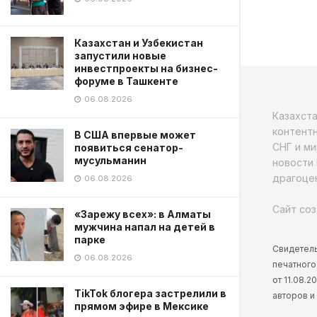
Казахстан и Узбекистан
запустили новые
инвестпроекты на бизнес-
форуме в Ташкенте
06.08.2026
Казахст
контентн
В США впервые может
СНГ и ми
появиться сенатор-
мусульманин
новости 
драгоцен
06.08.2026
Сайт соз
«Зарежу всех»: в Алматы
мужчина напал на детей в
парке
Свидетель
06.08.2026
печатного
от 11.08.
TikTok блогера застрелили в
авторов и
прямом эфире в Мексике