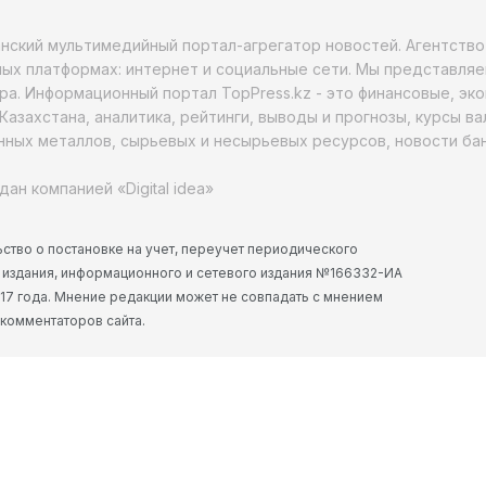
анский мультимедийный портал-агрегатор новостей. Агентств
ых платформах: интернет и социальные сети. Мы представляе
ра. Информационный портал TopPress.kz - это финансовые, эк
Казахстана, аналитика, рейтинги, выводы и прогнозы, курсы в
ных металлов, сырьевых и несырьевых ресурсов, новости бан
дан компанией «Digital idea»
ство о постановке на учет, переучет периодического
 издания, информационного и сетевого издания №166332-ИА
2017 года. Мнение редакции может не совпадать с мнением
 комментаторов сайта.