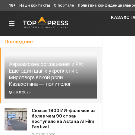
18+
Наши контакты
О портале
Политика конфиденциально
КАЗАХСТ
Последние
Авраамские соглашения и РК:
Еще один шаг к укреплению
миротворческой роли
Казахстана — политолог
09.11.2025
Свыше 1900 ИИ-фильмов из
более чем 90 стран
поступило на Astana AI Film
Festival
07.08.2026