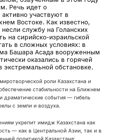
ым.
Речь идет о
е
активно участвуют в
нем Востоке. Как известно,
 несли службу на Голанских
ть на сирийско-израильской
тать в сложных условиях: в
ма Башара Асада вооруж
е
нным
тически оказались в горячей
в экстремальной обстановке.
миротворческой роли Казахстана и
 обеспечение стабильности на Ближнем
и драматические события — гибель
елы с земли и воздуха.
ениям укрепит имидж Казахстана как
сть — как в Центральной Азии, так и в
енней политикой Казахстана: