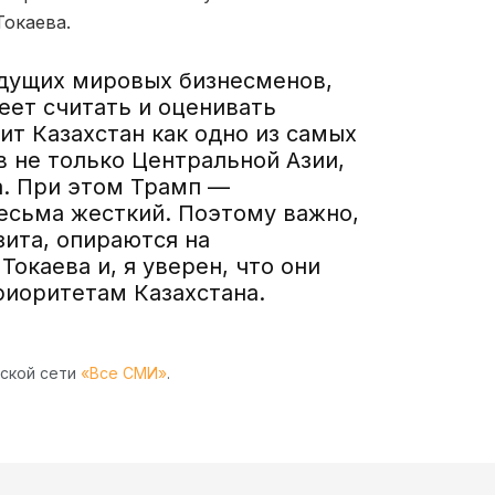
Токаева.
ведущих мировых бизнесменов
,
еет
считать и оценивать
ит Казахстан как одно из самых
 не только Центральной Азии,
.
При этом Трамп —
есьма ж
е
сткий. Поэтому важно,
зита, опираются на
а
Токаева и, я уверен,
что они
иоритетам Казахстана.
рской сети
«Все СМИ»
.