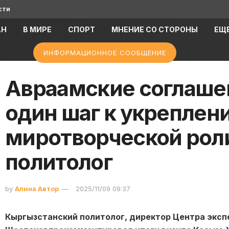
сти
АН
В МИРЕ
СПОРТ
МНЕНИЕ СО СТОРОНЫ
ЕЩ
ИНФОРМАЦИОННОЕ СООБЩЕНИЕ
Авраамские соглашен
один шаг к укреплен
миротворческой рол
политолог
by
Алина Автор
2025/11/09 09:37
Кыргызстанский политолог, директор Центра экс