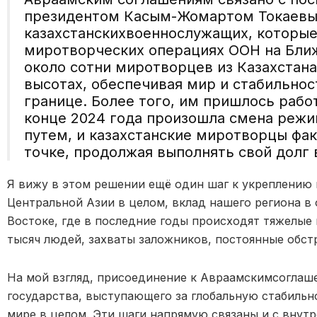
президентом
Касым-Жомартом
Токаев
к
азахстански
х
военн
ослужащих, которы
миротворческих операциях ООН на Ближ
около сотни миротворцев из Казахстана
высотах, обеспечивая мир и стабильнос
границе. Более того, им пришлось рабо
конце 2024 года произошла смена режи
пут
е
м, и казахстанские миротворцы фак
точке, продолжая выполнять свой долг 
Я
вижу в этом решении ещё один шаг к укреплению 
Центральной Азии в целом, вклад нашего региона в
Востоке, где в последние годы происходят тяж
е
лые 
тысяч людей, захваты заложников, постоянные обстр
Н
а мой взгляд, присоединение к Авраам
ским
соглаш
государства, выступающего за глобальную стабильно
мире в целом. Эти шаги напрямую связаны и с внутр