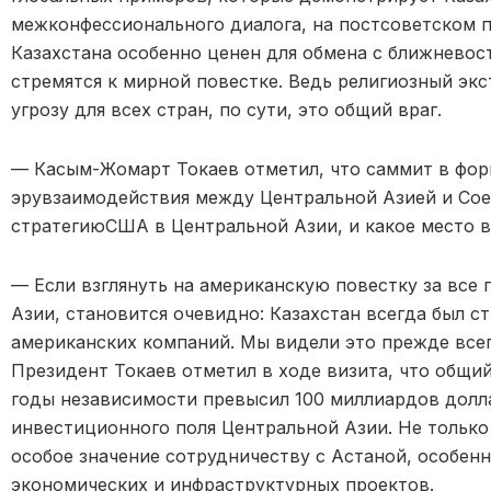
межконфессионального диалога
, на постсоветском 
Казахстана особенно ценен для обмена с ближневос
стремятся к мирной повестке. Ведь религиозный эк
угрозу для всех стран, по сути, это
общ
ий враг.
—
Касым-Жомарт Токаев отметил, что саммит в фо
эр
у
взаимодействия между Центральной Азией и Со
стратегию
США в Центральной Азии,
и какое место 
—
Если взглянуть на американскую повестку за все
Азии, становится очевидно: Казахстан всегда был с
американских компаний. Мы видели это прежде все
П
резидент Токаев отме
тил в ходе визита
, что общи
годы независимости превысил 100 миллиардов долл
инвестиционного поля Центральной Азии. Не только
особое значение сотрудничеству с Астаной, особен
экономических и инфраструктурных проектов.