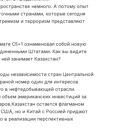
пространстве немного. А потому опыт
точными странами, которые сегодня
стремизм
и терроризм представляют
рмате С5+1
ознаменовал собой
нов
ую
единенными Штатами.
Как вы видите
в ней
занимает
Казахстан
?
 годы независимости стран Центральной
траной номер один для интересов
го в
нефтедобывающей
отрасли.
й объ
е
м американских инвестиций за
аров.
Казахстан оста
е
тся флагманом
 США, но и Китай с Россией придают
но в реализации перспективных