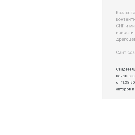
Казахст
контентн
СНГ и ми
новости 
драгоцен
Сайт соз
Свидетель
печатного
от 11.08.
авторов и