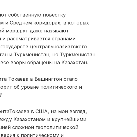
ают собственную повестку
ом и Среднем коридорах, в которых
ий
маршрут
даже
называют
м и рассматривается странами
 государств
центральноазиатского
тан и Туркменистан, но Туркменистан
у
все
взоры обращены
на
Казахстан.
та Токаева в Вашингтон стало
ворит о
б
уровне политического и
?
ента
Токаева в США, на мой взгляд,
между Казахстаном и крупнейшими
шней сложной
геополитической
оверия к политическому и