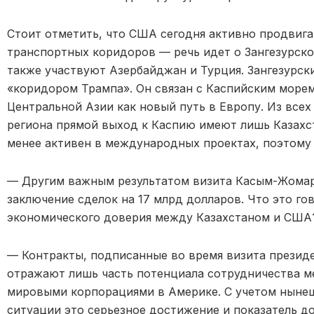
Стоит отметить, что США сегодня активно продвиг
транспортных коридоров — речь ид
е
т о Зангезурск
также
участвуют Азербайджан и Турция.
Зангезурск
«коридором Трампа». Он связан с Каспийским море
Центральной Азии как новый путь в Европу. Из всех
региона прямой выход к Каспию имеют лишь Казахс
менее активен в международных проектах, поэтом
—
Другим важным результатом визита Касым-Жомар
заключение сделок на 17 млрд долларов.
Что это го
экономического доверия между Казахстаном и США
—
Контракты, подписанные во время визита
презид
отражают лишь часть потенциала сотрудничества 
мировыми корпорациями
в Америке
.
С уч
е
том ныне
ситуации это серь
е
зное достижение и показатель д