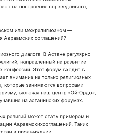
лено на построение справедливого,
ческом или межрелигиозном —
ия Авраам
ских
соглашений
?
иозного диалога. В Астане
регулярно
религий
, направленный на развитие
 конфессий. Этот форум входит в
ет внимание не только религиозных
ы,
которые занимаются
вопросами
оризму, включая наш центр «Ой-Ордо»,
учавшие на астанинских форумах.
ых религий
может стать примером и
зации Авраам
ских
соглашений.
Таких
хстан в продвижении