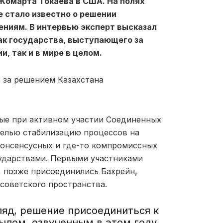
Жомарта Токаева в США. На полях
 стало известно о решении
ениям. В интервью эксперт высказал
ак государства, выступающего за
и, так и в мире в целом
.
т за решением Казахстана
ые при активном участии Соедин
е
нных
 целью стабилизацию процессов на
консенсусных
и
где-то
компромиссных
ударствами.
П
ервыми участниками
 позже присоединились Бахрейн,
тсоветского пространства
.
гляд, решение присоединиться к
ылом, озвученным в этом году