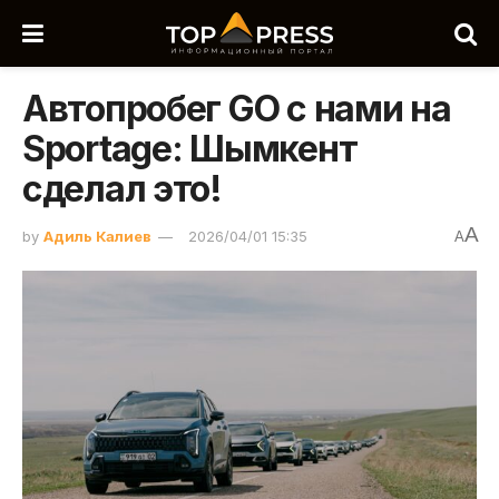
Автопробег GO с нами на
Sportage: Шымкент
сделал это!
A
by
Адиль Калиев
2026/04/01 15:35
A